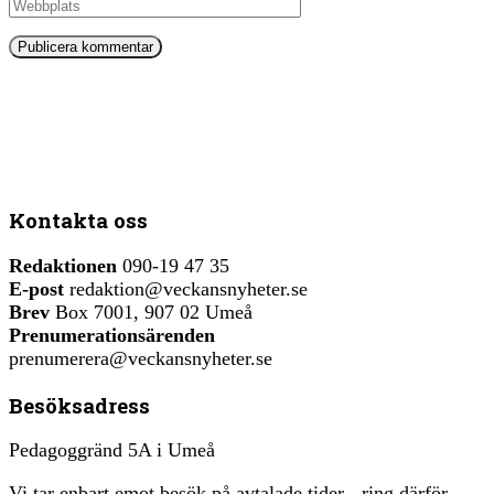
Kontakta oss
Redaktionen
090-19 47 35
E-post
redaktion@veckansnyheter.se
Brev
Box 7001, 907 02 Umeå
Prenumerationsärenden
prenumerera@veckansnyheter.se
Besöksadress
Pedagoggränd 5A i Umeå
Vi tar enbart emot besök på avtalade tider - ring därför