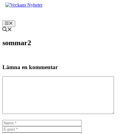
Hoppa
till
innehåll
Meny
sommar2
Lämna en kommentar
Kommentar
Namn
E-
post
Webbplats