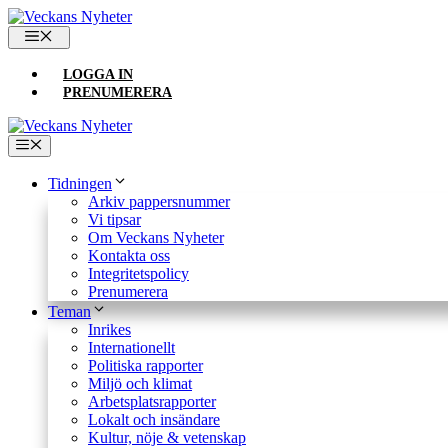
Hoppa
till
MENY
innehåll
LOGGA IN
PRENUMERERA
Meny
Tidningen
Arkiv pappersnummer
Vi tipsar
Om Veckans Nyheter
Kontakta oss
Integritetspolicy
Prenumerera
Teman
Inrikes
Internationellt
Politiska rapporter
Miljö och klimat
Arbetsplatsrapporter
Lokalt och insändare
Kultur, nöje & vetenskap