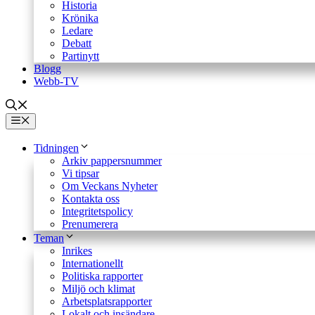
Historia
Krönika
Ledare
Debatt
Partinytt
Blogg
Webb-TV
Meny
Tidningen
Arkiv pappersnummer
Vi tipsar
Om Veckans Nyheter
Kontakta oss
Integritetspolicy
Prenumerera
Teman
Inrikes
Internationellt
Politiska rapporter
Miljö och klimat
Arbetsplatsrapporter
Lokalt och insändare