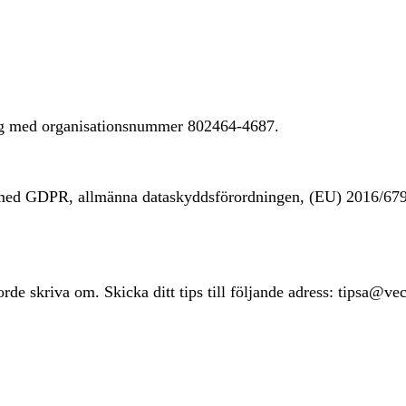
ing med organisationsnummer 802464-4687.
t med GDPR, allmänna dataskyddsförordningen, (EU) 2016/67
rde skriva om. Skicka ditt tips till följande adress: tipsa@ve