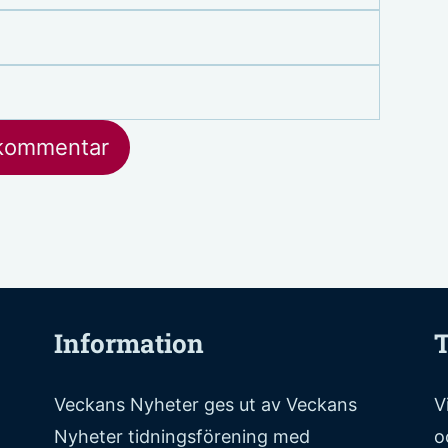
post
Webbp
Information
T
Veckans Nyheter ges ut av Veckans
V
Nyheter tidningsförening med
o