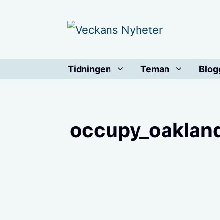
Hoppa
till
innehåll
Tidningen
Teman
Blog
occupy_oakland