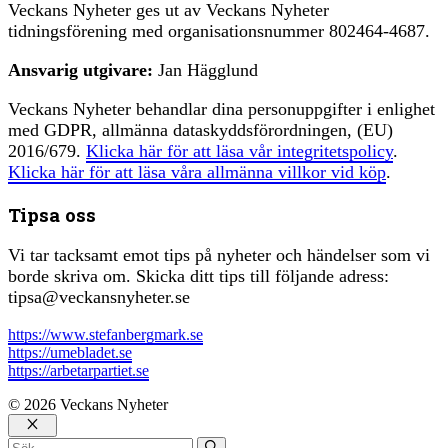
Veckans Nyheter ges ut av Veckans Nyheter
tidningsförening med organisationsnummer 802464-4687.
Ansvarig utgivare:
Jan Hägglund
Veckans Nyheter behandlar dina personuppgifter i enlighet
med GDPR, allmänna dataskyddsförordningen, (EU)
2016/679.
Klicka här för att läsa vår integritetspolicy
.
Klicka här för att läsa våra allmänna villkor vid köp
.
Tipsa oss
Vi tar tacksamt emot tips på nyheter och händelser som vi
borde skriva om. Skicka ditt tips till följande adress:
tipsa@veckansnyheter.se
https://www.stefanbergmark.se
https://umebladet.se
https://arbetarpartiet.se
© 2026 Veckans Nyheter
Stäng
Sök