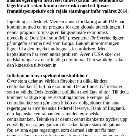
alliansregeringen medvetet underskattar det ekonomiska
lägetför att sedan kunna överraska med ett ljusare
framtidsperspektiv och rejäla satsningar inför valåret 2014.
Ingenting är uteslutet. Men en annan förklaring är att IMF har
kommit ut med en ny prognos för den globala utvecklingen. I
denna prognos förutsägs en långsammare ekonomisk
utveckling. De siffror som IMF presenterar för Sverige ligger
på ungefär samma nivå som Borgs. Bakom inbromsningen
ligger bl a den mycket utdragna s k eurokrisen. Men
kapitalismen har även andra problem. Även i USA sker det
nedskärningar av de offentliga utgifterna. Och samtidigt saktar
den kinesiska tillväxten in.
Inflation och nya spekulationsbubblor?
Över stora delar av världen försöker nu olika länders
centralbanker få fart på ekonomin. Det är främst två metoder
som används. Dels fortsätter politiken med låga räntor. Till detta
kommer väldiga köp av statsobligationer. Exempel på
centralbanker som gör stora inköp av obligationer från sina
regeringar är amerikanska Federal Reserve, Bank of England,
den Japanska centralbanken samt den europeiska
centralbanken. Tekniken är denna: centralbankerna trycker upp
en väldig massa pengar som de sedan köper statsobligationer
för, av sina egna regeringar, som därmed i sin tur får mer
pengar. Dessa nya friska pengar kan sedan satsas antingen på