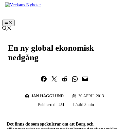
Hoppa
till
innehåll
Meny
En ny global ekonomisk
nedgång
Dela på Facebook
Dela på Twitter
Dela på Reddit
Dela i WhatsApp
Maila en länk
JAN HÄGGLUND
30 APRIL 2013
Publicerad i
#
51
Lästid 3 min
Det finns de som spekulerar om att Borg och