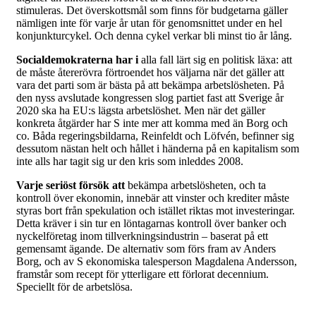
stimuleras. Det överskottsmål som finns för budgetarna gäller
nämligen inte för varje år utan för genomsnittet under en hel
konjunkturcykel. Och denna cykel verkar bli minst tio år lång.
Socialdemokraterna har i
alla fall lärt sig en politisk läxa: att
de måste återerövra förtroendet hos väljarna när det gäller att
vara det parti som är bästa på att bekämpa arbetslösheten. På
den nyss avslutade kongressen slog partiet fast att Sverige år
2020 ska ha EU:s lägsta arbetslöshet. Men när det gäller
konkreta åtgärder har S inte mer att komma med än Borg och
co. Båda regeringsbildarna, Reinfeldt och Löfvén, befinner sig
dessutom nästan helt och hållet i händerna på en kapitalism som
inte alls har tagit sig ur den kris som inleddes 2008.
Varje seriöst försök att
bekämpa arbetslösheten, och ta
kontroll över ekonomin, innebär att vinster och krediter måste
styras bort från spekulation och istället riktas mot investeringar.
Detta kräver i sin tur en löntagarnas kontroll över banker och
nyckelföretag inom tillverkningsindustrin – baserat på ett
gemensamt ägande. De alternativ som förs fram av Anders
Borg, och av S ekonomiska talesperson Magdalena Andersson,
framstår som recept för ytterligare ett förlorat decennium.
Speciellt för de arbetslösa.