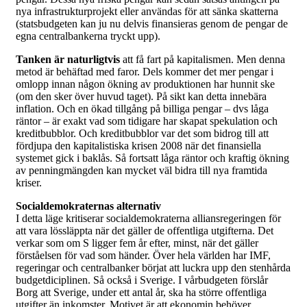
nya infrastrukturprojekt eller användas för att sänka skatterna
(statsbudgeten kan ju nu delvis finansieras genom de pengar de
egna centralbankerna tryckt upp).
Tanken är naturligtvis
att få fart på kapitalismen. Men denna
metod är behäftad med faror. Dels kommer det mer pengar i
omlopp innan någon ökning av produktionen har hunnit ske
(om den sker över huvud taget). På sikt kan detta innebära
inflation. Och en ökad tillgång på billiga pengar – dvs låga
räntor – är exakt vad som tidigare har skapat spekulation och
kreditbubblor. Och kreditbubblor var det som bidrog till att
fördjupa den kapitalistiska krisen 2008 när det finansiella
systemet gick i baklås. Så fortsatt låga räntor och kraftig ökning
av penningmängden kan mycket väl bidra till nya framtida
kriser.
Socialdemokraternas alternativ
I detta läge kritiserar socialdemokraterna alliansregeringen för
att vara lössläppta när det gäller de offentliga utgifterna. Det
verkar som om S ligger fem år efter, minst, när det gäller
förståelsen för vad som händer. Över hela världen har IMF,
regeringar och centralbanker börjat att luckra upp den stenhårda
budgetdiciplinen. Så också i Sverige. I vårbudgeten förslår
Borg att Sverige, under ett antal år, ska ha större offentliga
utgifter än inkomster. Motivet är att ekonomin behöver