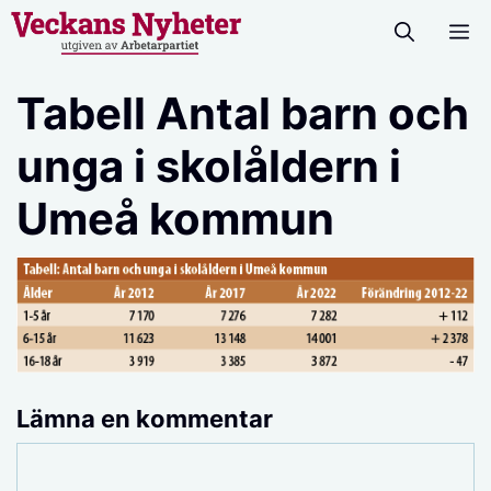
Hoppa
M
till
innehåll
Tabell Antal barn och
unga i skolåldern i
Umeå kommun
Lämna en kommentar
Kommentar