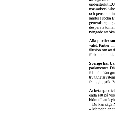
understrukit EU:
massarbetslöshet
och pensionerin
länder i södra E
generalstrejker
desperata tonfa
tvingade att öka
Alla partier s
valet. Partier ti
illusion om att 
förbannad dikt.
Sverige har ba
parlamentet. Där
fel – fel från g
trygghetssystem 
framgångsrik. M
Arbetarpartiet
enda sätt på vilk
bidra till att l
– Du kan säga
– Metoden är at