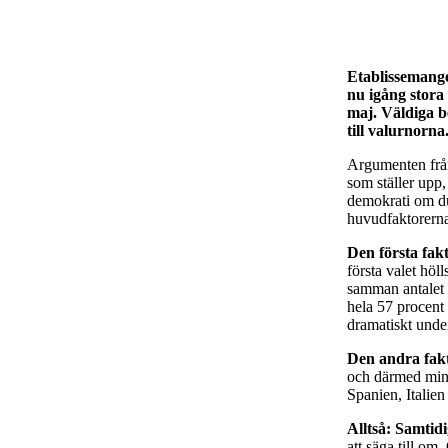
Etablissemange
nu igång stora 
maj. Väldiga b
till valurnorna
Argumenten från
som ställer upp,
demokrati om du 
huvudfaktorerna 
Den första fak
första valet höl
samman antalet 
hela 57 procent f
dramatiskt under
Den andra fak
och därmed mins
Spanien, Italien
Alltså: Samtid
att säga till om