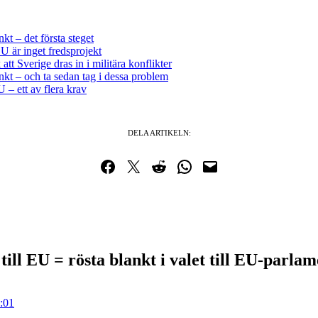
kt – det första steget
 är inget fredsprojekt
att Sverige dras in i militära konflikter
nkt – och ta sedan tag i dessa problem
U – ett av flera krav
DELA ARTIKELN:
Dela på Facebook
Dela på Twitter
Dela på Reddit
Dela i WhatsApp
Maila en länk
till EU = rösta blankt i valet till EU-parla
2:01