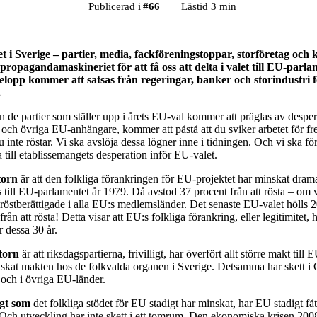
Publicerad i
#
66
Lästid 3 min
t i Sverige – partier, media, fackföreningstoppar, storföretag och 
propagandamaskineriet för att få oss att delta i valet till EU-parl
elopp kommer att satsas från regeringar, banker och storindustri fö
.
 de partier som ställer upp i årets EU-val kommer att präglas av desper
 och övriga EU-anhängare, kommer att påstå att du sviker arbetet för fr
inte röstar. Vi ska avslöja dessa lögner inne i tidningen. Och vi ska för
till etablissemangets desperation inför EU-valet.
torn
är att den folkliga förankringen för EU-projektet har minskat drama
ls till EU-parlamentet år 1979. Då avstod 37 procent från att rösta – om 
röstberättigade i alla EU:s medlemsländer. Det senaste EU-valet hölls 
rån att rösta! Detta visar att EU:s folkliga förankring, eller legitimitet,
 dessa 30 år.
torn
är att riksdagspartierna, frivilligt, har överfört allt större makt till
kat makten hos de folkvalda organen i Sverige. Detsamma har skett i 
 och i övriga EU-länder.
igt som
det folkliga stödet för EU stadigt har minskat, har EU stadigt få
. Och utveckling har inte skett i ett tomrum. Den ekonomiska krisen 200