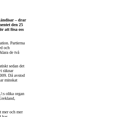
kändisar – drar
amentet den 25
r att fösa oss
ation. Partierna
ed och
klara de två
tiskt sedan det
vi räknar
2009. Då avstod
 har minskat
 EU:s olika organ
Grekland,
tt mer och mer
8 har