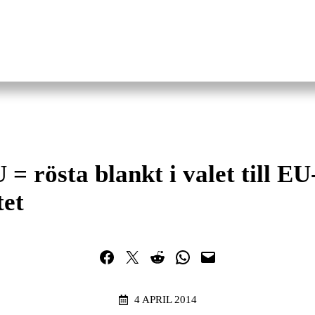
U = rösta blankt i valet till EU
tet
Dela på Facebook
Dela på Twitter
Dela på Reddit
Dela i WhatsApp
Maila en länk
4 APRIL 2014