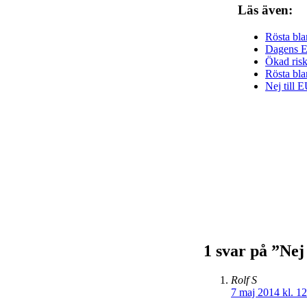
Läs även:
Rösta blan
Dagens EU
Ökad risk 
Rösta bla
Nej till E
1 svar på ”Nej 
Rolf S
7 maj 2014 kl. 1