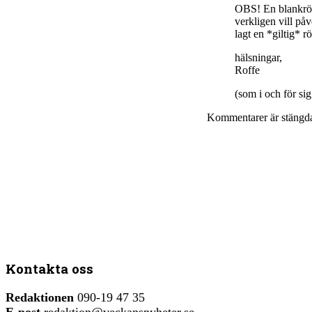
OBS! En blankröst 
verkligen vill påv
lagt en *giltig* r
hälsningar,
Roffe
(som i och för sig
Kommentarer är stängd
Kontakta oss
Redaktionen
090-19 47 35
E-post
redaktion@veckansnyheter.se