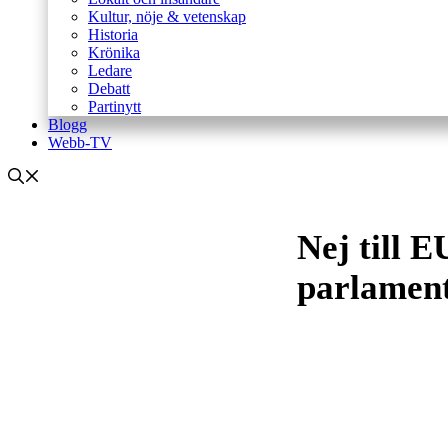
Kultur, nöje & vetenskap
Historia
Krönika
Ledare
Debatt
Partinytt
Blogg
Webb-TV
Nej till E
parlamen