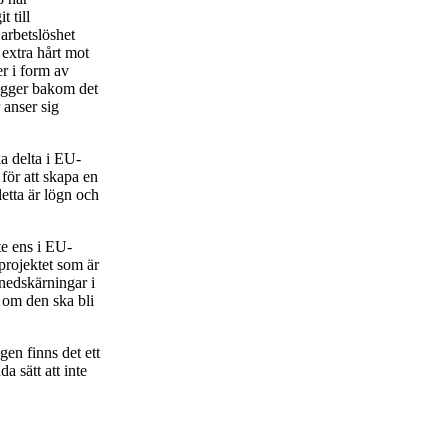
 till
 arbetslöshet
extra hårt mot
r i form av
ligger bakom det
 anser sig
a delta i EU-
 för att skapa en
etta är lögn och
te ens i EU-
projektet som är
 nedskärningar i
– om den ska bli
agen finns det ett
a sätt att inte