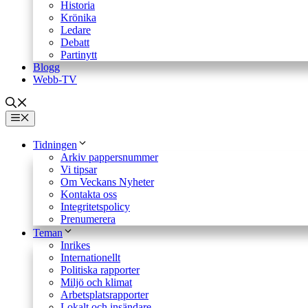
Historia
Krönika
Ledare
Debatt
Partinytt
Blogg
Webb-TV
Meny
Tidningen
Arkiv pappersnummer
Vi tipsar
Om Veckans Nyheter
Kontakta oss
Integritetspolicy
Prenumerera
Teman
Inrikes
Internationellt
Politiska rapporter
Miljö och klimat
Arbetsplatsrapporter
Lokalt och insändare