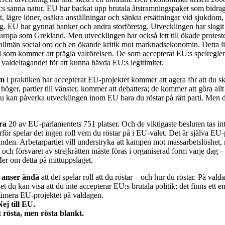
s sanna natur. EU har backat upp brutala åtstramningspaket som bidragit
, lägre löner, osäkra anställningar och sänkta ersättningar vid sjukdom,
g. EU har gynnat banker och andra storföretag. Utvecklingen har slagit 
uropa som Grekland. Men utvecklingen har också lett till ökade proteste
, allmän social oro och en ökande kritik mot marknadsekonomin. Detta 
ll som kommer att prägla valrörelsen. De som accepterat EU:s spelregler
 valdeltagandet för att kunna hävda EU:s legitimitet.
om
i praktiken har accepterat EU-projektet kommer att agera för att du sk
ll höger, partier till vänster, kommer att debattera; de kommer att göra allt
du kan påverka utvecklingen inom EU bara du röstar på rätt parti. Men d
ra
20 av EU-parlamentets 751 platser. Och de viktigaste besluten tas in
för spelar det ingen roll vem du röstar på i EU-valet. Det är själva EU-
runden. Arbetarpartiet vill understryka att kampen mot massarbetslöshet,
och försvaret av strejkrätten måste föras i organiserad form varje dag 
er om detta på mittuppslaget.
 anser ändå
att det spelar roll att du röstar – och hur du röstar. På vald
et du kan visa att du inte accepterar EU:s brutala politik; det finns ett end
egitimera EU-projektet på valdagen.
Nej till EU.
t
rösta, men rösta blankt.