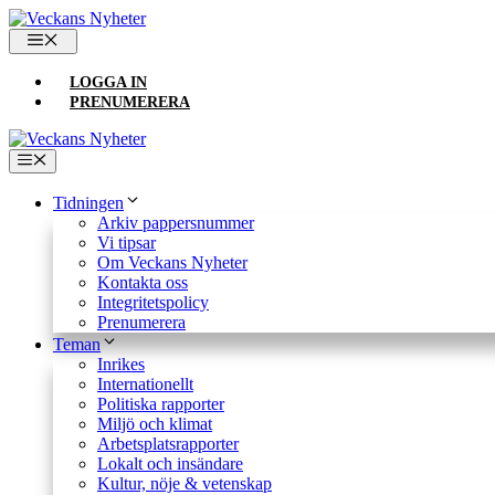
Hoppa
till
MENY
innehåll
LOGGA IN
PRENUMERERA
Meny
Tidningen
Arkiv pappersnummer
Vi tipsar
Om Veckans Nyheter
Kontakta oss
Integritetspolicy
Prenumerera
Teman
Inrikes
Internationellt
Politiska rapporter
Miljö och klimat
Arbetsplatsrapporter
Lokalt och insändare
Kultur, nöje & vetenskap