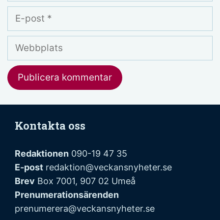
E-
post
Webbplats
Kontakta oss
Redaktionen
090-19 47 35
E-post
redaktion@veckansnyheter.se
Brev
Box 7001, 907 02 Umeå
Prenumerationsärenden
prenumerera@veckansnyheter.se