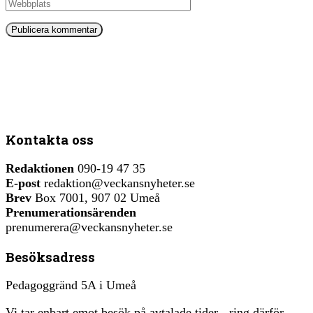
Kontakta oss
Redaktionen
090-19 47 35
E-post
redaktion@veckansnyheter.se
Brev
Box 7001, 907 02 Umeå
Prenumerationsärenden
prenumerera@veckansnyheter.se
Besöksadress
Pedagoggränd 5A i Umeå
Vi tar enbart emot besök på avtalade tider - ring därför