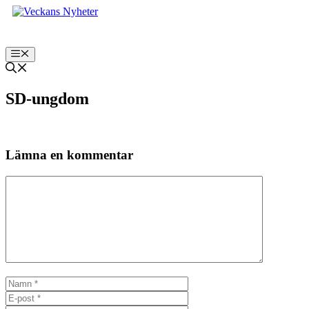
Hoppa
till
innehåll
Meny
SD-ungdom
Lämna en kommentar
Kommentar
Namn
E-
post
Webbplats