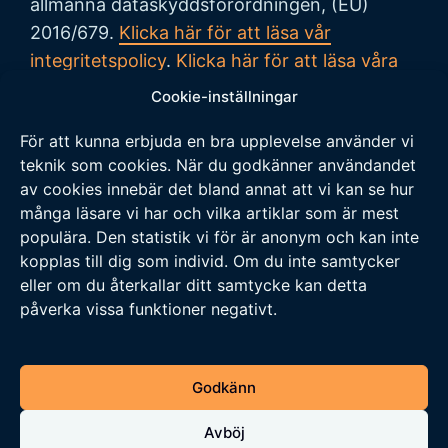
allmänna dataskyddsförordningen, (EU)
2016/679.
Klicka här för att läsa vår
integritetspolicy
.
Klicka här för att läsa våra
allmänna villkor vid köp
.
Cookie-inställningar
För att kunna erbjuda en bra upplevelse använder vi
Tipsa oss
teknik som cookies. När du godkänner användandet
av cookies innebär det bland annat att vi kan se hur
Vi tar tacksamt emot tips på nyheter och
många läsare vi har och vilka artiklar som är mest
populära. Den statistik vi för är anonym och kan inte
händelser som vi borde skriva om. Skicka ditt
kopplas till dig som individ. Om du inte samtycker
tips till följande adress:
eller om du återkallar ditt samtycke kan detta
tipsa@veckansnyheter.se
påverka vissa funktioner negativt.
https://www.stefanbergmark.se
https://umebladet.se
Godkänn
https://arbetarpartiet.se
Avböj