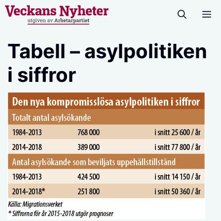
Hoppa
M
till
innehåll
Tabell – asylpolitiken
i siffror