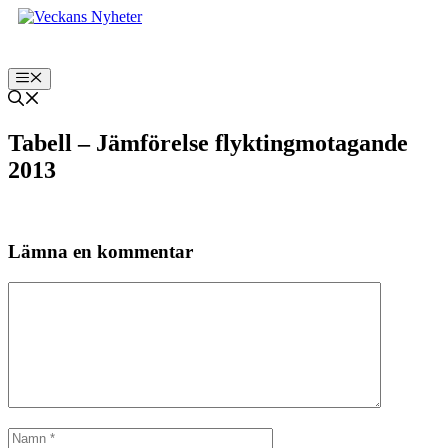
Hoppa
till
innehåll
Meny
Tabell – Jämförelse flyktingmotagande
2013
Lämna en kommentar
Kommentar
Namn
E-