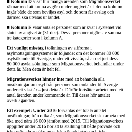
■ Kolumn D
visar hur många ärenden som Migrationsverket
räknar med att kunna avgöra under angivet år. I denna kolumn
ingår både de som beviljas asyl och de som får avslag och
därmed ska utvisas ur landet.
■ Kolumn E
visar antalet personer som är kvar i systemet vid
slutet av angivet år (31 dec). Dessa personer utgörs av samma
tre kategorier som i kolumn A.
Ett vanligt misstag
i tolkningen av siffrorna i
asylmottagningssystemet är följande: om det kommer 80 000
asylsökande till Sverige, under ett visst år, så är det just dessa
80 000 asylansökningar som Migrationsverket behandlar under
detta år. Men detta är helt fel.
Migrationsverket hinner inte
med att behandla alla
ansökningar om asyl från personer som anländer till Sverige
under ett visst år – just detta år. Därför fortsätter arbetet med ett
antal ärenden under kommande år. Till dessa hör antalet
överklaganden.
Ett exempel: Under 2016
förväntas det totala antalet
ansökningar, från olika år, som Migrationsverket ska arbeta med
öka med nära 16 000 jämfört med 2015. Till Migrationsverkets
uppgifter under 2016 hör att ta ställning till både prövade och
icke-prövade ansökningar, både överklagade och icke