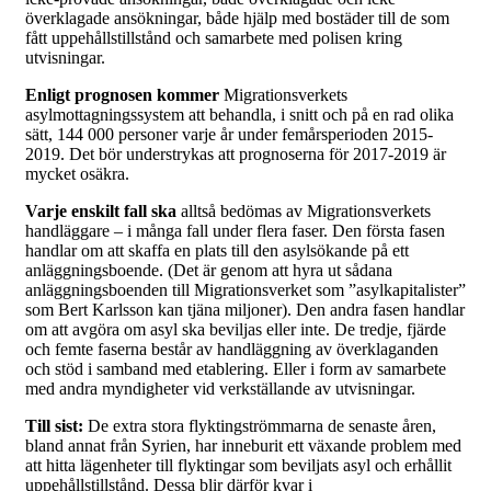
överklagade ansökningar, både hjälp med bostäder till de som
fått uppehållstillstånd och samarbete med polisen kring
utvisningar.
Enligt prognosen kommer
Migrationsverkets
asylmottagningssystem att behandla, i snitt och på en rad olika
sätt, 144 000 personer varje år under femårsperioden 2015-
2019. Det bör understrykas att prognoserna för 2017-2019 är
mycket osäkra.
Varje enskilt fall ska
alltså bedömas av Migrationsverkets
handläggare – i många fall under flera faser. Den första fasen
handlar om att skaffa en plats till den asylsökande på ett
anläggningsboende. (Det är genom att hyra ut sådana
anläggningsboenden till Migrationsverket som ”asylkapitalister”
som Bert Karlsson kan tjäna miljoner). Den andra fasen handlar
om att avgöra om asyl ska beviljas eller inte. De tredje, fjärde
och femte faserna består av handläggning av överklaganden
och stöd i samband med etablering. Eller i form av samarbete
med andra myndigheter vid verkställande av utvisningar.
Till sist:
De extra stora flyktingströmmarna de senaste åren,
bland annat från Syrien, har inneburit ett växande problem med
att hitta lägenheter till flyktingar som beviljats asyl och erhållit
uppehållstillstånd. Dessa blir därför kvar i