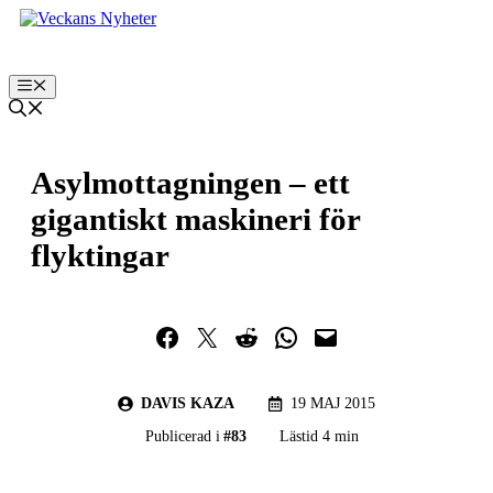
Hoppa
till
innehåll
Meny
Asylmottagningen – ett
gigantiskt maskineri för
flyktingar
Dela på Facebook
Dela på Twitter
Dela på Reddit
Dela i WhatsApp
Maila en länk
DAVIS KAZA
19 MAJ 2015
Publicerad i
#
83
Lästid 4 min