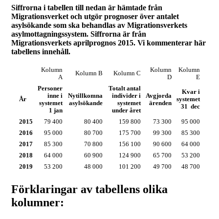
Siffrorna i tabellen till nedan är hämtade från
Migrationsverket och utgör prognoser över antalet
asylsökande som ska behandlas av Migrationsverkets
asylmottagningssystem. Siffrorna är från
Migrationsverkets aprilprognos 2015. Vi kommenterar här
tabellens innehåll.
Kolumn
Kolumn
Kolumn
Kolumn B
Kolumn C
A
D
E
Personer
Totalt antal
Kvar i
inne i
Nytillkomna
individer i
Avgjorda
År
systemet
systemet
asylsökande
systemet
ärenden
31 dec
1 jan
under året
2015
79 400
80 400
159 800
73 300
95 000
2016
95 000
80 700
175 700
99 300
85 300
2017
85 300
70 800
156 100
90 600
64 000
2018
64 000
60 900
124 900
65 700
53 200
2019
53 200
48 000
101 200
49 700
48 700
Förklaringar av tabellens olika
kolumner: