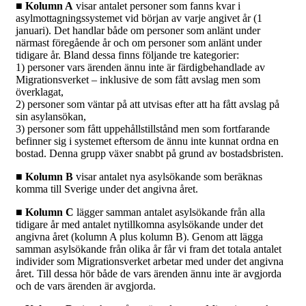
■ Kolumn A
visar antalet personer som fanns kvar i
asylmottagningssystemet vid början av varje angivet år (1
januari). Det handlar både om personer som anlänt under
närmast föregående år och om personer som anlänt under
tidigare år. Bland dessa finns följande tre kategorier:
1) personer vars ärenden ännu inte är färdigbehandlade av
Migrationsverket – inklusive de som fått avslag men som
överklagat,
2) personer som väntar på att utvisas efter att ha fått avslag på
sin asylansökan,
3) personer som fått uppehållstillstånd men som fortfarande
befinner sig i systemet eftersom de ännu inte kunnat ordna en
bostad. Denna grupp växer snabbt på grund av bostadsbristen.
■ Kolumn B
visar antalet nya asylsökande som beräknas
komma till Sverige under det angivna året.
■ Kolumn C
lägger samman antalet asylsökande från alla
tidigare år med antalet nytillkomna asylsökande under det
angivna året (kolumn A plus kolumn B). Genom att lägga
samman asylsökande från olika år får vi fram det totala antalet
individer som Migrationsverket arbetar med under det angivna
året. Till dessa hör både de vars ärenden ännu inte är avgjorda
och de vars ärenden är avgjorda.