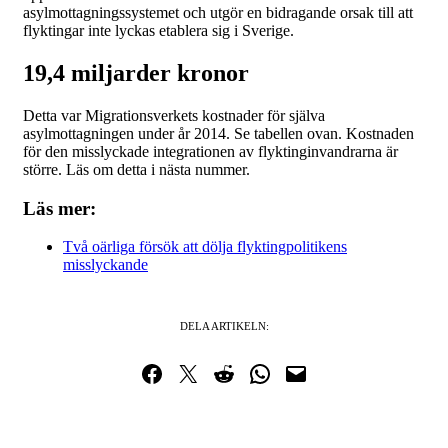
asylmottagningssystemet och utgör en bidragande orsak till att
flyktingar inte lyckas etablera sig i Sverige.
19,4 miljarder kronor
Detta var Migrationsverkets kostnader för själva
asylmottagningen under år 2014. Se tabellen ovan. Kostnaden
för den misslyckade integrationen av flyktinginvandrarna är
större. Läs om detta i nästa nummer.
Läs mer:
Två oärliga försök att dölja flyktingpolitikens
misslyckande
DELA ARTIKELN:
Dela på Facebook
Dela på Twitter
Dela på Reddit
Dela i WhatsApp
Maila en länk