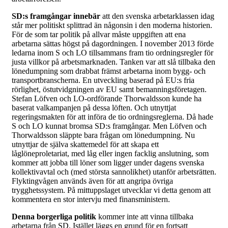
SD:s framgångar innebär
att den svenska arbetarklassen idag
står mer politiskt splittrad än någonsin i den moderna historien.
För de som tar politik på allvar måste uppgiften att ena
arbetarna sättas högst på dagordningen. I november 2013 förde
ledarna inom S och LO tillsammans fram tio ordningsregler för
justa villkor på arbetsmarknaden. Tanken var att slå tillbaka den
lönedumpning som drabbat främst arbetarna inom bygg- och
transportbranscherna. En utveckling baserad på EU:s fria
rörlighet, östutvidgningen av EU samt bemanningsföretagen.
Stefan Löfven och LO-ordförande Thorwaldsson kunde ha
baserat valkampanjen på dessa löften. Och utnyttjat
regeringsmakten för att införa de tio ordningsreglerna. Då hade
S och LO kunnat bromsa SD:s framgångar. Men Löfven och
Thorwaldsson släppte bara frågan om lönedumpning. Nu
utnyttjar de själva skattemedel för att skapa ett
låglöneproletariat, med låg eller ingen facklig anslutning, som
kommer att jobba till löner som ligger under dagens svenska
kollektivavtal och (med största sannolikhet) utanför arbetsrätten.
Flyktingvågen används även för att angripa övriga
trygghetssystem. På mittuppslaget utvecklar vi detta genom att
kommentera en stor intervju med finansministern.
Denna borgerliga politik
kommer inte att vinna tillbaka
arbetarna från SD. Istället läggs en grund för en fortsatt