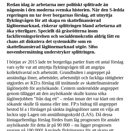
Redan idag är arbetarna mer politiskt splittrade än
någonsin i den moderna svenska historien. När den S-ledda
regeringen nu tar över borgarnas förslag, att utnyttja
flyktingvågen för att skapa en skattefinansierad
låglönemarknad, riskerar splittringen bland arbetarna att
öka ytterligare. Speciellt då gräsrötterna inom
fackföreningsrörelsen och socialdemokratin aldrig fått en
chans att diskutera det systemskifte som en
skattefinansierad låglönemarknad utgör. Sifos
novembermätning understryker splittringen.
I början av 2015 lade tre borgerliga partier fram ett antal förslag
vars syfte var att utnyttja flyktingvågen till att angripa
kollektivavtal och arbetsrätt. Grundbulten i angreppet på
anständiga löner, arbetstider, arbetsmiljö och fackliga rättigheter
utgjordes av KD:s förslag till inrättande av skattefinansierade
låglönejobb för asylsökande. Centern understödde angreppet
genom tillägget att den asylsökande skulle kunna söka
låglönejobben ”från dag ett” – redan innan det var klart om den
sökande skulle få stanna eller inte. FP:s bidrag till angreppet
bestod bl a i förslaget på sänkta ingångslöner samt en vilja att
luckra upp Lagen om anställningsskydd (LAS). Då dessa
löntagarfientliga förslag fördes fram låg prognosen för antalet
asylsökande för detta år på 90 000 – nu ligger prognosen
snarare på 190 000! Används flyktingarna för att skapa ett