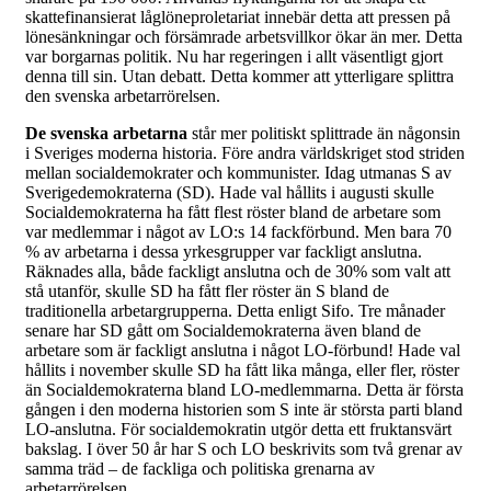
skattefinansierat låglöneproletariat innebär detta att pressen på
lönesänkningar och försämrade arbetsvillkor ökar än mer. Detta
var borgarnas politik. Nu har regeringen i allt väsentligt gjort
denna till sin. Utan debatt. Detta kommer att ytterligare splittra
den svenska arbetarrörelsen.
De svenska arbetarna
står mer politiskt splittrade än någonsin
i Sveriges moderna historia. Före andra världskriget stod striden
mellan socialdemokrater och kommunister. Idag utmanas S av
Sverigedemokraterna (SD). Hade val hållits i augusti skulle
Socialdemokraterna ha fått flest röster bland de arbetare som
var medlemmar i något av LO:s 14 fackförbund. Men bara 70
% av arbetarna i dessa yrkesgrupper var fackligt anslutna.
Räknades alla, både fackligt anslutna och de 30% som valt att
stå utanför, skulle SD ha fått fler röster än S bland de
traditionella arbetargrupperna. Detta enligt Sifo. Tre månader
senare har SD gått om Socialdemokraterna även bland de
arbetare som är fackligt anslutna i något LO-förbund! Hade val
hållits i november skulle SD ha fått lika många, eller fler, röster
än Socialdemokraterna bland LO-medlemmarna. Detta är första
gången i den moderna historien som S inte är största parti bland
LO-anslutna. För socialdemokratin utgör detta ett fruktansvärt
bakslag. I över 50 år har S och LO beskrivits som två grenar av
samma träd – de fackliga och politiska grenarna av
arbetarrörelsen.