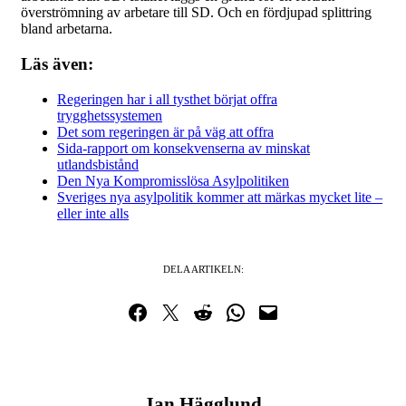
överströmning av arbetare till SD. Och en fördjupad splittring
bland arbetarna.
Läs även:
Regeringen har i all tysthet börjat offra
trygghetssystemen
Det som regeringen är på väg att offra
Sida-rapport om konsekvenserna av minskat
utlandsbistånd
Den Nya Kompromisslösa Asylpolitiken
Sveriges nya asylpolitik kommer att märkas mycket lite –
eller inte alls
DELA ARTIKELN:
Dela på Facebook
Dela på Twitter
Dela på Reddit
Dela i WhatsApp
Maila en länk
Jan Hägglund