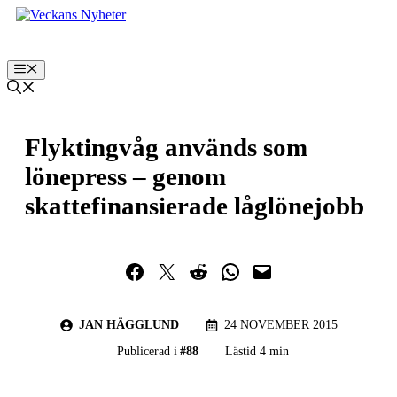
Hoppa
till
innehåll
Meny
Flyktingvåg används som
lönepress – genom
skattefinansierade låglönejobb
Dela på Facebook
Dela på Twitter
Dela på Reddit
Dela i WhatsApp
Maila en länk
JAN HÄGGLUND
24 NOVEMBER 2015
Publicerad i
#
88
Lästid 4 min