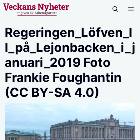
Hoppa
M
till
innehåll
Regeringen_Löfven_I
I_på_Lejonbacken_i_j
anuari_2019 Foto
Frankie Foughantin
(CC BY-SA 4.0)