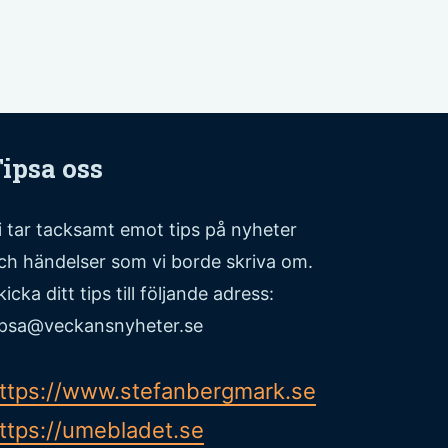
ipsa oss
i tar tacksamt emot tips på nyheter
ch händelser som vi borde skriva om.
kicka ditt tips till följande adress:
ipsa@veckansnyheter.se
ttps://www.stefanbergmark.se
ttps://umebladet.se