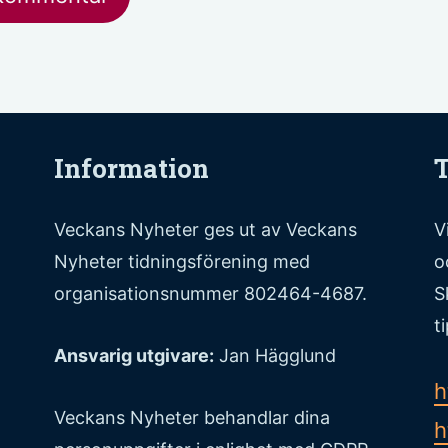
Information
T
Veckans Nyheter ges ut av Veckans
V
Nyheter tidningsförening med
o
organisationsnummer 802464-4687.
S
t
Ansvarig utgivare:
Jan Hägglund
h
Veckans Nyheter behandlar dina
h