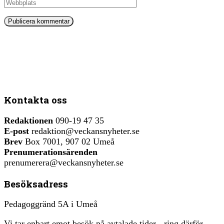
Kontakta oss
Redaktionen
090-19 47 35
E-post
redaktion@veckansnyheter.se
Brev
Box 7001, 907 02 Umeå
Prenumerationsärenden
prenumerera@veckansnyheter.se
Besöksadress
Pedagoggränd 5A i Umeå
Vi tar enbart emot besök på avtalade tider - ring därför