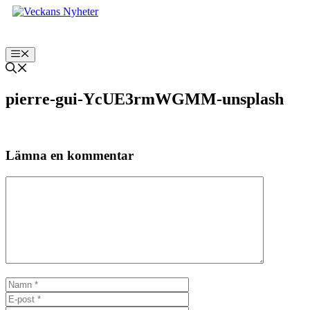
Hoppa
till
innehåll
Meny
pierre-gui-YcUE3rmWGMM-unsplash
Lämna en kommentar
Kommentar
Namn
E-
post
Webbplats