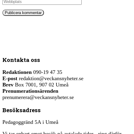
Kontakta oss
Redaktionen
090-19 47 35
E-post
redaktion@veckansnyheter.se
Brev
Box 7001, 907 02 Umeå
Prenumerationsärenden
prenumerera@veckansnyheter.se
Besöksadress
Pedagoggränd 5A i Umeå
Vi tar enbart emot besök på avtalade tider - ring därför