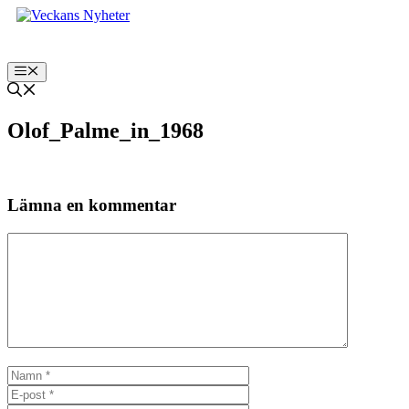
Hoppa
till
innehåll
Meny
Olof_Palme_in_1968
Lämna en kommentar
Kommentar
Namn
E-
post
Webbplats