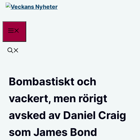
Hoppa
till
innehåll
Meny
Bombastiskt och
vackert, men rörigt
avsked av Daniel Craig
som James Bond