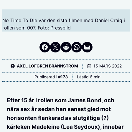
No Time To Die var den sista filmen med Daniel Craig i
rollen som 007. Foto: Pressbild
Dela på Facebook
Dela på Twitter
Dela på Reddit
Dela i WhatsApp
Maila en länk
AXEL LÖFGREN BRÄNNSTRÖM
15 MARS 2022
Publicerad i
#
173
Lästid 6 min
Efter 15 år i rollen som James Bond, och
nära sex år sedan han senast gled mot
horisonten flankerad av slutgiltiga (?)
kärleken Madeleine (Lea Seydoux), innebar