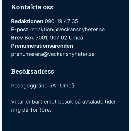
Kontakta oss
Redaktionen
090-19 47 35
E-post
redaktion@veckansnyheter.se
Brev
Box 7001, 907 02 Umeå
Prenumerationsärenden
prenumerera@veckansnyheter.se
Besöksadress
Pedagoggränd 5A i Umeå
Vi tar enbart emot besök på avtalade tider -
ring därför före.