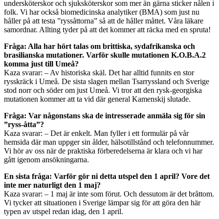
undersköterskor och sjuksköterskor som mer än gärna sticker nålen i
folk. Vi har också biomedicinska analytiker (BMA) som just nu
håller på att testa ”ryssåttorna” så att de håller måttet. Våra läkare
samordnar. Allting tyder på att det kommer att räcka med en spruta!
Fråga: Alla har hört talas om brittiska, sydafrikanska och
brasilianska mutationer. Varför skulle mutationen K.O.B.A.2
komma just till Umeå?
Kaza svarar: – Av historiska skäl. Det har alltid funnits en stor
rysskräck i Umeå. De sista slagen mellan Tsarryssland och Sverige
stod norr och söder om just Umeå. Vi tror att den rysk-georgiska
mutationen kommer att ta vid där general Kamenskij slutade.
Fråga: Var någonstans ska de intresserade anmäla sig för sin
”ryss-åtta”?
Kaza svarar: – Det är enkelt. Man fyller i ett formulär på vår
hemsida där man uppger sin ålder, hälsotillstånd och telefonnummer.
Vi hör av oss när de praktiska förberedelserna är klara och vi har
gått igenom ansökningarna.
En sista fråga: Varför gör ni detta utspel den 1 april? Vore det
inte mer naturligt den 1 maj?
Kaza svarar: – 1 maj är inte som förut. Och dessutom är det bråttom.
Vi tycker att situationen i Sverige lämpar sig för att göra den här
typen av utspel redan idag, den 1 april.