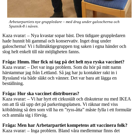
Arbetarpartiets nye gruppledare – med drag under galoscherna och
Sputnik-8 i näven.
Kaza svarar: – Nya kvastar sopar bäst. Den tidigare gruppledaren
hade hunnit bli gammal och konservativ. Inget drag under
galoscherna! Vi i fullmäktigegruppen tog saken i egna händer och
slog helt enkelt till när möjligheten fanns.
Fråga: Hmm. Hur fick ni tag på det helt nya ryska vaccinet?
Kaza svarar: – Det var inga problem. Som du hör på mitt namn
härstammar jag från Lettland. Så jag har ju kontakter rakt in i
Ryssland via både släkt och vänner. Det var bara att lägga en
beställning.
Fråga: Hur ska vaccinet distribueras?
Kaza svarar: – Vi har hyrt ett cirkustält och diskuterar nu med IKEA
om att få slå upp det på parkeringsplatsen. Vi räknar med viss
köbildning så den som vill ha en ”ryss-åtta” måste fylla i ett formulär
och anmäla sig i förväg.
Fråga: Men har Arbetarpartiet kompetens att vaccinera folk?
Kaza svarar: – Inga problem. Bland våra medlemmar finns det