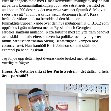
efter måndagens möte med Umeå kommunfullmäktige avslöjade han
att partiets kommunfullmäktigegrupp hade satsat årets partistöd på
att köpa in 200 doser av det nya ryska vaccinet Sputnik 8. Motivet
sades vara att ”vi vill påskynda vaccinationerna i länet”. Kaza
berättade vidare att detta berodde på den ökade oro
fullmäktigegruppen kände över den nya mutationen K.O.B.A.2 som
upptäckts i gränstrakterna mellan Ryssland och Georgien – en
särdeles smittsam mutation. Kaza fortsatte med att lyfta fram behovet
av enskilda initiativ eftersom svenska politiker och myndigheter
hittills har visat en ”nästan olidlig” senfärdighet i kampen mot
coronaviruset. Han framhöll Boris Johnson som ett strålande
exempel på handlingskraft.
Jag följde upp detta något överraskande besked med ett antal
ytterligare frågor:
Fråga: Är detta förankrat hos Partistyrelsen – det gäller ju hela
årets partistöd?