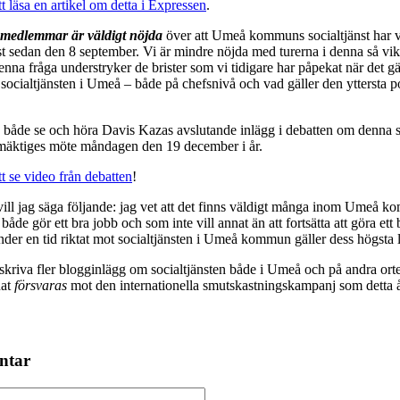
tt läsa en artikel om detta i Expressen
.
s medlemmar är väldigt nöjda
över att Umeå kommuns socialtjänst har 
nst sedan den 8 september. Vi är mindre nöjda med turerna i denna så vik
denna fråga understryker de brister som vi tidigare har påpekat när det g
ocialtjänsten i Umeå – både på chefsnivå och vad gäller den yttersta po
 både se och höra Davis Kazas avslutande inlägg i debatten om denna s
äktiges möte måndagen den 19 december i år.
tt se video från debatten
!
ill jag säga följande: jag vet att det finns väldigt många inom Umeå 
 både gör ett bra jobb och som inte vill annat än att fortsätta att göra ett
nder en tid riktat mot socialtjänsten i Umeå kommun gäller dess högsta 
kriva fler blogginlägg om socialtjänsten både i Umeå och på andra orte
nat
försvaras
mot den internationella smutskastningskampanj som detta 
ntar