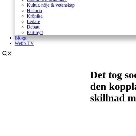
Kultur, nöje & vetenskap
Historia
Krönika
Ledare
Debatt
Partinytt
Blogg
Webb-TV
Det tog so
den koppl
skillnad m