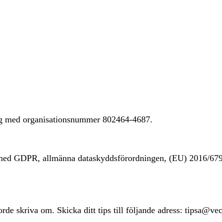
ing med organisationsnummer 802464-4687.
t med GDPR, allmänna dataskyddsförordningen, (EU) 2016/67
rde skriva om. Skicka ditt tips till följande adress: tipsa@ve