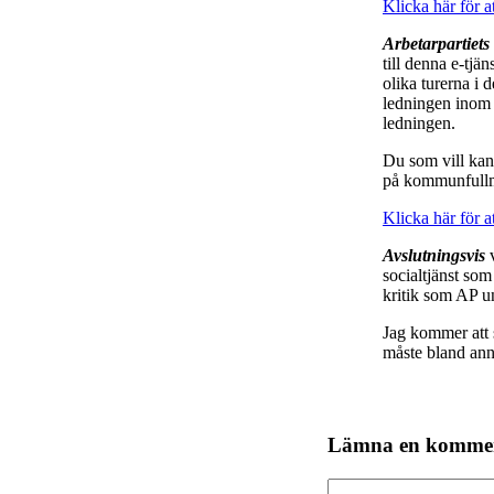
Klicka här för a
Arbetarpartiet
till denna e-tjä
olika turerna i 
ledningen inom s
ledningen.
Du som vill kan
på kommunfullm
Klicka här för a
Avslutningsvis
v
socialtjänst som
kritik som AP u
Jag kommer att s
måste bland an
Lämna en komme
Kommentar