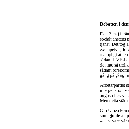
Debatten i de
Den 2 maj inrätt
socialtjänsten
tjänst. Det tog 
exempelvis, för
olämpligt att e
sådant HVB-hem.
det inte så trol
sådant förekomm
gång på gång un
Arbetarpartiet s
interpellation 
augusti fick vi,
Men detta stämd
Om Umeå kommun
som gjorde att 
– tack vare vå