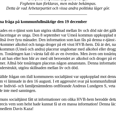
Fegheten kan förklaras, men måste bekämpas.
Detta är vad Arbetarpartiet och vissa andra politiska läger gör.
____________________________
nna fråga på kommunfullmäktige den 19 december
ades en e-tjänst som kan utgöra skillnad mellan liv och död när det gäll
s placeringar av unga. Den 8 september var Umeå kommun uppkopplad 
alltså över fyra månader. Den information som kan fås på denna e-tjänst 
ekommer alkohol och tunga droger på ett visst HVB-hem. Då är det, natur
n kommun (Umeå och andra) placerar ungdomar med alkohol eller drogp
 Tonåringen kan i värsta fall dö av en överdos. Men även om tonåring
igt att han eller hon blir av med sitt beroendet av alkohol och droger på
er. Alltså bör tonåringen placeras någon annanstans. Denna informati
derstrukit, utgöra skillnaden mellan liv och död.
tällde frågan om ifall kommunens socialtjänst var uppkopplad mot denna 
som vi lämnade in den 16 augusti. I ett aggressivt svar på kommunfullmä
 av Individ- och familjenämndens ordförande Andreas Lundgren S, veta at
e inte med sanningen.
s socialtjänst fått ut informationer om olika HVB-hem berodde detta
precis vem som helst hade kunnat få ut en massa information! Denna läck
r medlem Davis Kaza!