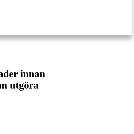
nader innan
an utgöra