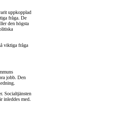
varit uppkopplad
tiga fråga. De
äller den högsta
litiska
å viktiga fråga
kommuns
 bra jobb. Den
ledning.
r. Socialtjänsten
år inleddes med.