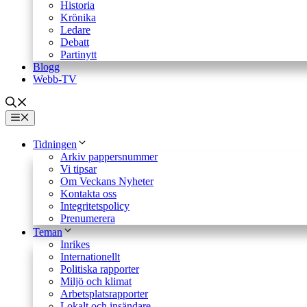
Historia
Krönika
Ledare
Debatt
Partinytt
Blogg
Webb-TV
Meny
Tidningen
Arkiv pappersnummer
Vi tipsar
Om Veckans Nyheter
Kontakta oss
Integritetspolicy
Prenumerera
Teman
Inrikes
Internationellt
Politiska rapporter
Miljö och klimat
Arbetsplatsrapporter
Lokalt och insändare