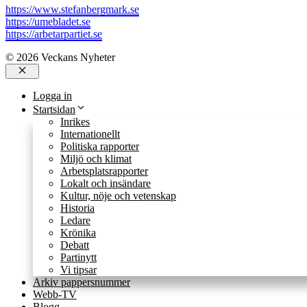
https://www.stefanbergmark.se
https://umebladet.se
https://arbetarpartiet.se
© 2026 Veckans Nyheter
Stäng
Logga in
Startsidan
Inrikes
Internationellt
Politiska rapporter
Miljö och klimat
Arbetsplatsrapporter
Lokalt och insändare
Kultur, nöje och vetenskap
Historia
Ledare
Krönika
Debatt
Partinytt
Vi tipsar
Arkiv pappersnummer
Webb-TV
Blogg