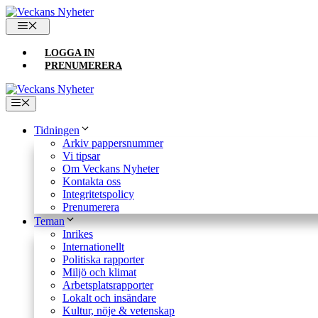
Hoppa
till
MENY
innehåll
LOGGA IN
PRENUMERERA
Meny
Tidningen
Arkiv pappersnummer
Vi tipsar
Om Veckans Nyheter
Kontakta oss
Integritetspolicy
Prenumerera
Teman
Inrikes
Internationellt
Politiska rapporter
Miljö och klimat
Arbetsplatsrapporter
Lokalt och insändare
Kultur, nöje & vetenskap