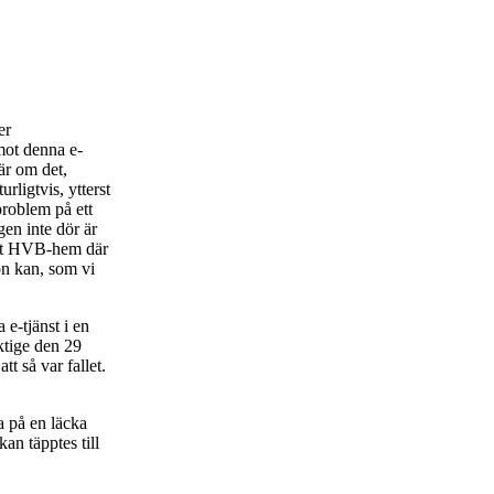
er
mot denna e-
är om det,
ligtvis, ytterst
roblem på ett
en inte dör är
 ett HVB-hem där
on kan, som vi
e-tjänst i en
ktige den 29
t så var fallet.
 på en läcka
an täpptes till