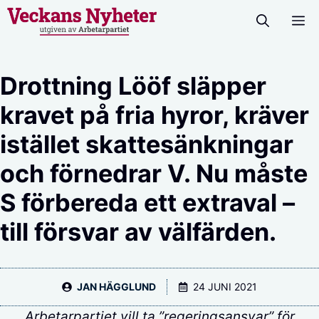
Hoppa
M
till
innehåll
Drottning Lööf släpper
kravet på fria hyror, kräver
istället skattesänkningar
och förnedrar V. Nu måste
S förbereda ett extraval –
till försvar av välfärden.
JAN HÄGGLUND
24 JUNI 2021
Arbetarpartiet vill ta ”regeringsansvar” för