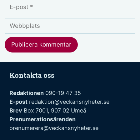
E-
post
Webbplats
Kontakta oss
Redaktionen
090-19 47 35
E-post
redaktion@veckansnyheter.se
Brev
Box 7001, 907 02 Umeå
Prenumerationsärenden
prenumerera@veckansnyheter.se