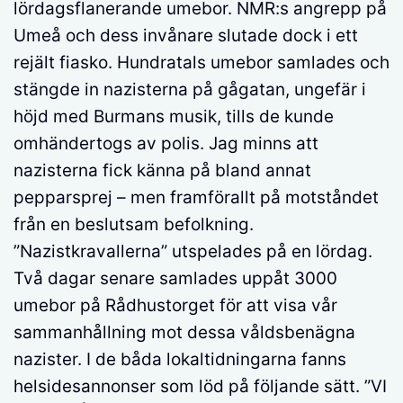
lördagsflanerande umebor. NMR:s angrepp på
Umeå och dess invånare slutade dock i ett
rejält fiasko. Hundratals umebor samlades och
stängde in nazisterna på gågatan, ungefär i
höjd med Burmans musik, tills de kunde
omhändertogs av polis. Jag minns att
nazisterna fick känna på bland annat
pepparsprej – men framförallt på motståndet
från en beslutsam befolkning.
”Nazistkravallerna” utspelades på en lördag.
Två dagar senare samlades uppåt 3000
umebor på Rådhustorget för att visa vår
sammanhållning mot dessa våldsbenägna
nazister. I de båda lokaltidningarna fanns
helsidesannonser som löd på följande sätt. ”VI