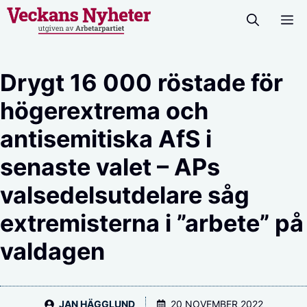
Hoppa
M
till
innehåll
Drygt 16 000 röstade för
högerextrema och
antisemitiska AfS i
senaste valet – APs
valsedelsutdelare såg
extremisterna i ”arbete” på
valdagen
JAN HÄGGLUND
20 NOVEMBER 2022