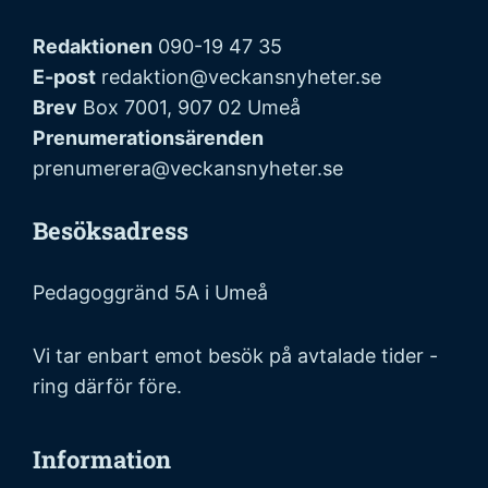
Redaktionen
090-19 47 35
E-post
redaktion@veckansnyheter.se
Brev
Box 7001, 907 02 Umeå
Prenumerationsärenden
prenumerera@veckansnyheter.se
Besöksadress
Pedagoggränd 5A i Umeå
Vi tar enbart emot besök på avtalade tider -
ring därför före.
Information