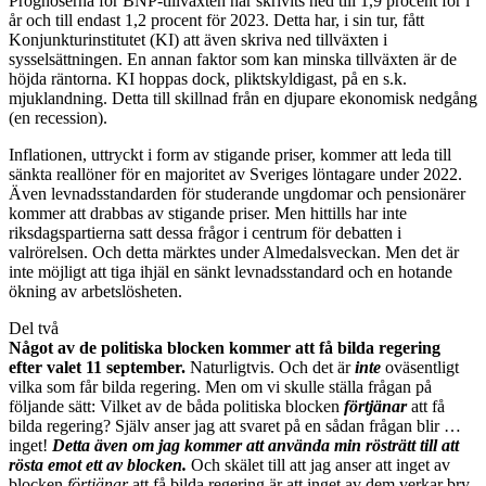
Prognoserna för BNP-tillväxten har skrivits ned till 1,9 procent för i
år och till endast 1,2 procent för 2023. Detta har, i sin tur, fått
Konjunkturinstitutet (KI) att även skriva ned tillväxten i
sysselsättningen. En annan faktor som kan minska tillväxten är de
höjda räntorna. KI hoppas dock, pliktskyldigast, på en s.k.
mjuklandning. Detta till skillnad från en djupare ekonomisk nedgång
(en recession).
Inflationen, uttryckt i form av stigande priser, kommer att leda till
sänkta reallöner för en majoritet av Sveriges löntagare under 2022.
Även levnadsstandarden för studerande ungdomar och pensionärer
kommer att drabbas av stigande priser. Men hittills har inte
riksdagspartierna satt dessa frågor i centrum för debatten i
valrörelsen. Och detta märktes under Almedalsveckan. Men det är
inte möjligt att tiga ihjäl en sänkt levnadsstandard och en hotande
ökning av arbetslösheten.
Del två
Något av de politiska blocken kommer att få bilda regering
efter valet 11 september.
Naturligtvis. Och det är
inte
oväsentligt
vilka som får bilda regering. Men om vi skulle ställa frågan på
följande sätt: Vilket av de båda politiska blocken
förtjänar
att få
bilda regering? Själv anser jag att svaret på en sådan frågan blir …
inget!
Detta även om jag kommer att använda min rösträtt till att
rösta emot ett av blocken.
Och skälet till att jag anser att inget av
blocken
förtjänar
att få bilda regering är att inget av dem verkar bry