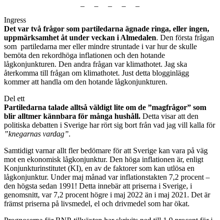
_ _ _ _ _
Ingress
Det var två frågor som partiledarna ägnade ringa, eller ingen,
uppmärksamhet åt under veckan i Almedalen
. Den första frågan
som partiledarna mer eller mindre struntade i var hur de skulle
bemöta den rekordhöga inflationen och den hotande
lågkonjunkturen. Den andra frågan var klimathotet. Jag ska
återkomma till frågan om klimathotet. Just detta blogginlägg
kommer att handla om den hotande lågkonjunkturen.
Del ett
Partiledarna talade alltså väldigt lite om de ”magfrågor” som
blir alltmer kännbara för många hushåll.
Detta visar att den
politiska debatten i Sverige har rört sig bort från vad jag vill kalla för
”knegarnas vardag”.
Samtidigt varnar allt fler bedömare för att Sverige kan vara på väg
mot en ekonomisk lågkonjunktur. Den höga inflationen är, enligt
Konjunkturinstitutet (KI), en av de faktorer som kan utlösa en
lågkonjunktur. Under maj månad var inflationstakten 7,2 procent –
den högsta sedan 1991! Detta innebär att priserna i Sverige, i
genomsnitt, var 7,2 procent högre i maj 2022 än i maj 2021. Det är
främst priserna på livsmedel, el och drivmedel som har ökat.