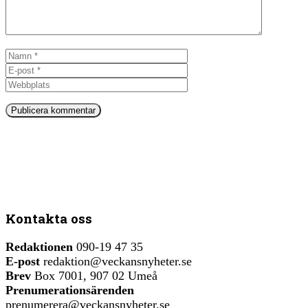
Namn
E-
post
Webbplats
Kontakta oss
Redaktionen
090-19 47 35
E-post
redaktion@veckansnyheter.se
Brev
Box 7001, 907 02 Umeå
Prenumerationsärenden
prenumerera@veckansnyheter.se