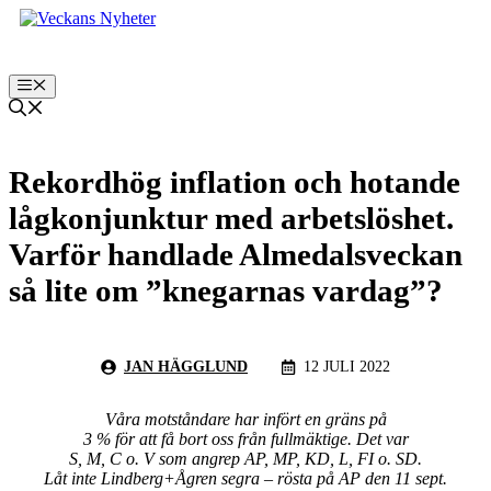
Hoppa
till
innehåll
Meny
Rekordhög inflation och hotande
lågkonjunktur med arbetslöshet.
Varför handlade Almedalsveckan
så lite om ”knegarnas vardag”?
JAN HÄGGLUND
12 JULI 2022
Våra motståndare har infört en gräns
på
3 %
för att få bort oss från fullmäktige.
Det var
S, M, C o. V som angrep AP, MP, KD, L, FI o. SD.
Låt inte Lindberg+Ågren segra – rösta på AP den 11 sept.