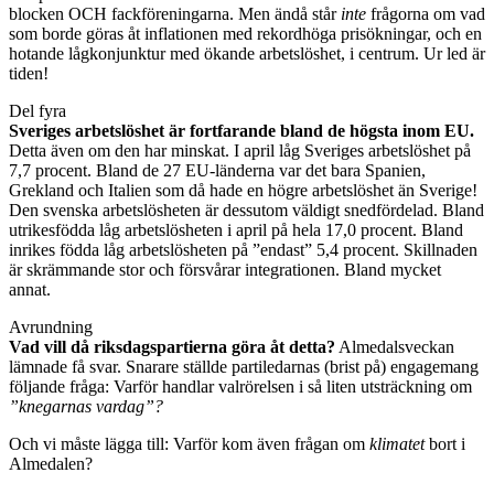
blocken OCH fackföreningarna. Men ändå står
inte
frågorna om vad
som borde göras åt inflationen med rekordhöga prisökningar, och en
hotande lågkonjunktur med ökande arbetslöshet, i centrum. Ur led är
tiden!
Del fyra
Sveriges arbetslöshet är fortfarande bland de högsta inom EU.
Detta även om den har minskat. I april låg Sveriges arbetslöshet på
7,7 procent. Bland de 27 EU-länderna var det bara Spanien,
Grekland och Italien som då hade en högre arbetslöshet än Sverige!
Den svenska arbetslösheten är dessutom väldigt snedfördelad. Bland
utrikesfödda låg arbetslösheten i april på hela 17,0 procent. Bland
inrikes födda låg arbetslösheten på ”endast” 5,4 procent. Skillnaden
är skrämmande stor och försvårar integrationen. Bland mycket
annat.
Avrundning
Vad vill då riksdagspartierna göra åt detta?
Almedalsveckan
lämnade få svar. Snarare ställde partiledarnas (brist på) engagemang
följande fråga: Varför handlar valrörelsen i så liten utsträckning om
”knegarnas vardag”?
Och vi måste lägga till: Varför kom även frågan om
klimatet
bort i
Almedalen?