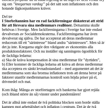
sig om
”knegarnas vardag”
på det sätt som inflationen och den
hotande lågkonjunkturen kräver.
Del tre
I Storbritannien har en rad fackföreningar diskuterat att strid
för att försvara sina medlemmars reallöner.
Detsamma skulle
behövas i Sverige. Men fackföreningarna i Sverige har inte endast
devalverats av Socialdemokraterna. Fackföreningarna har även
devalverat sig själva. De har accepterat att deras medlemmar
reducerats till ett ”särintresse” bland andra ”särintressen”. Men så är
det ju inte. Knegarna utgör den viktigaste av ekonomins alla
produktionsfaktorer. Och nu inställer sig sanningens ögonblick för
de fackliga ledarna:
a) Ska de kräva kompensation åt sina medlemmar för ”dyrtiden”,
b) Eller kommer de fackliga ledarna att kräva att deras medlemmar
ska acceptera en sänkt levnadsstandard – med argumentet att det är
medlemmarna som ska bromsa inflationen trots att denna beror på
faktorer utanför medlemmarnas kontroll som höjda priser på el,
drivmedel och mat.
Kom ihåg: Många av storföretagen och bankerna har gjort rejäla
(och ibland större än så) vinster under pandemiåren!
Det är alltså inte endast de två politiska blocken som borde ställa
kampen mot arbetslöshet och inflation i centrum. Det är de två