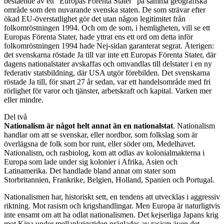
bestående av ett ”Europas Förenta Stater” på samma geografiska
område som den nuvarande svenska staten. De som strävar efter
ökad EU-överstatlighet gör det utan någon legitimitet från
folkomröstningen 1994. Och om de som, i hemligheten, vill se ett
Europas Förenta Stater, hade yttrat ens ett ord om detta inför
folkomröstningen 1994 hade Nej-sidan garanterat segrat. Återigen:
det svenskarna röstade Ja till var inte ett Europas Förenta Stater, där
dagens nationalstater avskaffas och omvandlas till delstater i en ny
federativ statsbildning, där USA utgör förebilden. Det svenskarna
röstade Ja till, för snart 27 år sedan, var ett handelsområde med fri
rörlighet för varor och tjänster, arbetskraft och kapital. Varken mer
eller mindre.
Del två
Nationalism är något helt annat än en nationalstat
. Nationalism
handlar om att se svenskar, eller nordbor, som folkslag som är
överlägsna de folk som bor runt, eller söder om, Medelhavet.
Nationalism, och rasbiolog, kom att odlas av kolonialmakterna i
Europa som lade under sig kolonier i Afrika, Asien och
Latinamerika. Det handlade bland annat om stater som
Storbritannien, Frankrike, Belgien, Holland, Spanien och Portugal.
Nationalismen har, historiskt sett, en tendens att utvecklas i aggressiv
riktning. Mot rasism och krigshandlingar. Men Europa är naturligtvis
inte ensamt om att ha odlat nationalismen. Det kejserliga Japans krig
mot Kina under mellankrigstiden präglades av rasism även det.