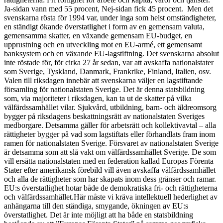
Ja-sidan vann med 55 procent, Nej-sidan fick 45 procent. Men det
svenskarna rösta för 1994 var, under inga som helst omständigheter,
en ständigt ökande överstatlighet i form av en gemensam valuta,
gemensamma skatter, en växande gemensam EU-budget, en
upprustning och en utveckling mot en EU-armé, ett gemensamt
banksystem och en växande EU-lagstiftning. Det svenskarna absolut
inte röstade för, för cirka 27 år sedan, var att avskaffa nationalstater
som Sverige, Tyskland, Danmark, Frankrike, Finland, Italien, osv.
Valen till riksdagen innebär att svenskarna väljer en lagstiftande
församling för nationalstaten Sverige. Det är denna statsbildning
som, via majoriteter i riksdagen, kan ta ut de skatter på vilka
välfärdssamhället vilar. Sjukvård, utbildning, barn- och äldreomsorg
bygger på riksdagens beskattningsrätt av nationalstaten Sveriges
medborgare. Detsamma gäller för arbetsrätt och kollektivavtal – alla
rättigheter bygger på vad som lagstiftats eller förhandlats fram inom
ramen för nationalstaten Sverige. Försvaret av nationalstaten Sverige
är detsamma som att slå vakt om välfärdssamhället Sverige. De som
vill ersätta nationalstaten med en federation kallad Europas Förenta
Stater efter amerikansk förebild vill även avskaffa välfärdssamhället
och alla de rättigheter som har skapats inom dess gränser och ramar.
EU:s överstatlighet hotar både de demokratiska fri- och rättigheterna
och välfärdssamhället.Här måste vi kräva intellektuell hederlighet av
anhängarna till den ständiga, smygande, ökningen av EU:s
överstatlighet. Det är inte möjligt att ha både en statsbildning