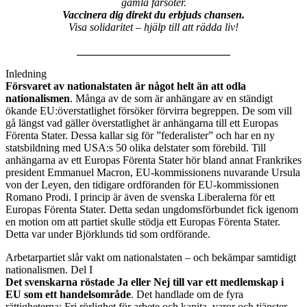
gamla farsoter.
Vaccinera dig direkt du erbjuds chansen.
Visa solidaritet – hjälp till att rädda liv!
____________________________
Inledning
Försvaret av nationalstaten är något helt än att odla
nationalismen
. Många av de som är anhängare av en ständigt
ökande EU:överstatlighet försöker förvirra begreppen. De som vill
gå längst vad gäller överstatlighet är anhängarna till ett Europas
Förenta Stater. Dessa kallar sig för ”federalister” och har en ny
statsbildning med USA:s 50 olika delstater som förebild. Till
anhängarna av ett Europas Förenta Stater hör bland annat Frankrikes
president Emmanuel Macron, EU-kommissionens nuvarande Ursula
von der Leyen, den tidigare ordföranden för EU-kommissionen
Romano Prodi. I princip är även de svenska Liberalerna för ett
Europas Förenta Stater. Detta sedan ungdomsförbundet fick igenom
en motion om att partiet skulle stödja ett Europas Förenta Stater.
Detta var under Björklunds tid som ordförande.
Arbetarpartiet slår vakt om nationalstaten – och bekämpar samtidigt
nationalismen. Del I
Det svenskarna röstade Ja eller Nej till var ett medlemskap i
EU som ett handelsområde
. Det handlade om de fyra
rättigheterna: Fri rörlighet för arbete och kapita, varor och tjänster.