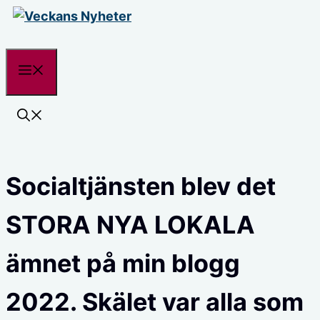
Hoppa
till
innehåll
Meny
Socialtjänsten blev det
STORA NYA LOKALA
ämnet på min blogg
2022. Skälet var alla som