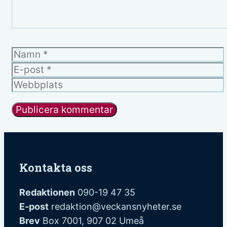
Namn
E-
post
Webbplats
Kontakta oss
Redaktionen
090-19 47 35
E-post
redaktion@veckansnyheter.se
Brev
Box 7001, 907 02 Umeå