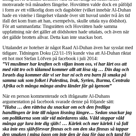
motsvarade två månaders fängelse. Hovrätten valde dock en påföljd
i form av ett villkorlig dom och dagsböter (vilket innebär Al-Duhan
hade en vistelse i fängelset vilande över sitt huvud under två års tid
ifall det kom fram att han, exempelvis, skulle uttala nya dödshot).
För att sammanfatta: Tingsrätten och Hovrätten hade samma
uppfattning när det gäller att dödshoten hade uttalats, och även när
det gällde brottets allvar. Detta kan inte snackas bort.
Uttalandet av hotelser är något Raad Al-Duhan även har sysslat med
tidigare. Tidningen Doku (22/11-19) kunde visa att Al-Duhan riktat
ett hot mot Stefan Löfven på facebook i juli 2014:
”Vi muslimer har kraften och viljan inom oss, vi har lärt oss att
med rätt tro och tålamod kommer allt att lösa sig … Din dag och
Israels dag kommer där vi ser hur ni och era barn få smaka på
samma sak som folket i Palestina, Irak, Syrien, Burma, Centrala
Afrika och många många andra länder får gå igenom”
När en person kommenterade och ifrågasatte Al-Duhans
argumentation på facebook svarade denne på följande sätt:
”Haha … den rättvisa du snackar om och den fredliga
handlingen är inte till någon lösning längre… Sedan snackar jag
om politikerna som står vid mördarens sida. Våld stoppar våld
många ggr lura inte dig själv! … Kärlek och mer kärlek i så fall
ska inte ens självförsvar finnas och om den ska finnas så tappar
den smaken i mina ögon om inte den är öga för öga och tand för