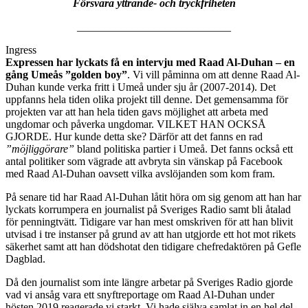
Försvara yttrande- och tryckfriheten
____________________________
Ingress
Expressen har lyckats få en intervju med Raad Al-Duhan – en
gång Umeås ”golden boy”
. Vi vill påminna om att denne Raad Al-
Duhan kunde verka fritt i Umeå under sju år (2007-2014). Det
uppfanns hela tiden olika projekt till denne. Det gemensamma för
projekten var att han hela tiden gavs möjlighet att arbeta med
ungdomar och påverka ungdomar. VILKET HAN OCKSÅ
GJORDE. Hur kunde detta ske? Därför att det fanns en rad
”möjliggörare”
bland politiska partier i Umeå. Det fanns också ett
antal politiker som vägrade att avbryta sin vänskap på Facebook
med Raad Al-Duhan oavsett vilka avslöjanden som kom fram.
På senare tid har Raad Al-Duhan låtit höra om sig genom att han har
lyckats korrumpera en journalist på Sveriges Radio samt bli åtalad
för penningtvätt. Tidigare var han mest omskriven för att han blivit
utvisad i tre instanser på grund av att han utgjorde ett hot mot rikets
säkerhet samt att han dödshotat den tidigare chefredaktören på Gefle
Dagblad.
Då den journalist som inte längre arbetar på Sveriges Radio gjorde
vad vi ansåg vara ett snyftreportage om Raad Al-Duhan under
hösten 2019 reagerade vi starkt. Vi hade själva samlat in en hel del