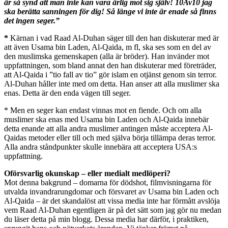
är så synd att man inte kan vara ärlig mot sig själv! 10Av10 jag
ska berätta sanningen för dig! Så länge vi inte är enade så finns
det ingen seger.”
*
Kärnan i vad Raad Al-Duhan säger till den han diskuterar med är
att även Usama bin Laden, Al-Qaida, m fl, ska ses som en del av
den muslimska gemenskapen (alla är bröder). Han invänder mot
uppfattningen, som bland annat den han diskuterar med företräder,
att Al-Qaida i ”tio fall av tio” gör islam en otjänst genom sin terror.
Al-Duhan håller inte med om detta. Han anser att alla muslimer ska
enas. Detta är den enda vägen till seger.
* Men en seger kan endast vinnas mot en fiende. Och om alla
muslimer ska enas med Usama bin Laden och Al-Qaida innebär
detta enande att alla andra muslimer antingen måste acceptera Al-
Qaidas metoder eller till och med själva börja tillämpa deras terror.
Alla andra ståndpunkter skulle innebära att acceptera USA:s
uppfattning.
Oförsvarlig okunskap – eller medialt medlöperi?
Mot denna bakgrund – domarna för dödshot, filmvisningarna för
utvalda invandrarungdomar och försvaret av Usama bin Laden och
Al-Qaida – är det skandalöst att vissa media inte har förmått avslöja
vem Raad Al-Duhan egentligen är på det sätt som jag gör nu medan
du läser detta på min blogg. Dessa media har därför, i praktiken,