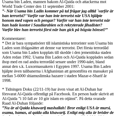
Usama bin Laden, mannen bakom Al-Qaida och attackerna mot
World Trade Center den 11 september 2001:
”- När Usama bin Ladin kommer på tal frågar jag alltid ´varför är
han terrorist?’ Varför var han inte terrorist när USA hjälpte
honom med vapen och pengar? Varför var han inte terrorist när
han hade kontor i Saudiarabien och rekryterade jihadister?
Varför blev han terrorist först när han gick på högsta hönset?”
Kommentarer:
* Det är bara sympatisörer till islamistiska terrorister som Usama bin
Laden som ifrågasätter att denne var terrorist. Det första terrordåd
som Usama bin Laden kopplats till skedde i den jemenitiska staden
Aden redan 1992. Usama Bin Laden och Al-Qaida kopplades sedan
ihop med en rad andra terrordåd senare under 1990-talet, bland
annat den s.k. Luxormassakern i Egypten 1997. Usama Bin Laden
hjälpte även talibanerna i Afghanistan att genomföra en massaker på
mellan 5-6000 shiamuslimska hazarer i staden Mazar-e-Sharif år
1998.
* Tidningen Doku (22/11-19) har även visat att Al-Duhan har
försvarat Al-Qaida offentligt på Facebook. En person hade skrivit att
Al-Qaida ”i 10 fall av 10 gör islam en otjänst”. På detta svarade
Raad Al-Duhan följande:
”Nu är al Qaida khawarij mashallah! Bror enligt USA är mursi,
osama, hamas, al qaida alla khawarij. Enligt mig alla är bröder de