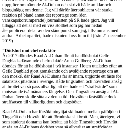
uppgifter om nämnde Al-Duhan och skrivit både artiklar och
blogginlägg om denne. Jag vill därför återpublicera vår starka
reaktion på bland annat det reportage som (den
vänskapskorrumperade) journalisten på SR hade gjort. Jag vill
tillägga att det är med en viss stolthet som jag här nedan
återpublicerar delar av den ståndpunkt som jag, tillsammans med
andra i Arbetarpartiet, hade diskuterat oss fram till (från 21 december
2019).
”Dödshot mot chefredaktör
År 2017 dömdes Raad Al-Duhan för att ha dödshotat Gefle
Dagblads dåvarande chefredaktör Anna Gullberg. Al-Duhan
dömdes för att ha dödshotat i två instanser. Hoten uttalades efter att
Gefle Dagblad gjort granskande och avslöjande reportage om att
den moské, där Raad Al-Duhans far är imam, utgjorde ett fäste för
salafistisk jihadism i Sverige. Både tingsrätten och hovrätten ansåg
att brottet var så pass allvarligt att det hade ett ”straffvärde” som
motsvarade två månaders fängelse. Och Tingsrätten ansåg att Al-
Duhan även skulle sitta av denna tid. Hovrätten fastställde dock
straffsatsen till villkorlig dom och dagsböter.
Raad Al-Duhan har försökt utnyttjat skillnaden mellan påföljden i
Tingsrätt och Hovrätt för att förminska sitt brott. Men, återigen, vi
som studerat domarna kan berätta att både Tingsrätt och Hovrätt
ansåg att Al-Duhans dödshot vara så allvarligt att straffvärdet