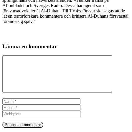
sprungit hans och nätverkets ärenden. Vi tänker främst på
Aftonbladet och Sveriges Radio. Dessa har agerat som
försvarsadvokater åt Al-Duhan. Till TV4:s försvar ska sägas att de
lät en terrorforskare kommentera och kritisera Al-Duhans försvarstal
rörande sig själv.”
Lämna en kommentar
Kommentar
Namn
E-
post
Webbplats