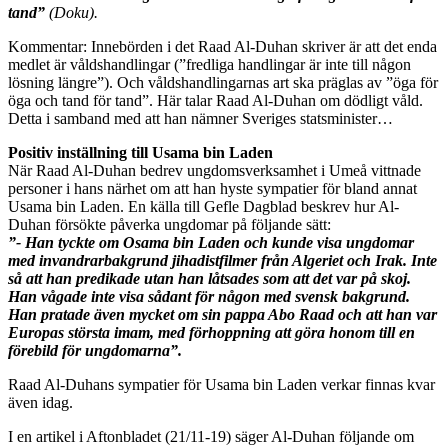
tand”
(Doku).
Kommentar: Innebörden i det Raad Al-Duhan skriver är att det enda
medlet är våldshandlingar (”fredliga handlingar är inte till någon
lösning längre”). Och våldshandlingarnas art ska präglas av ”öga för
öga och tand för tand”. Här talar Raad Al-Duhan om dödligt våld.
Detta i samband med att han nämner Sveriges statsminister…
Positiv inställning till Usama bin Laden
När Raad Al-Duhan bedrev ungdomsverksamhet i Umeå vittnade
personer i hans närhet om att han hyste sympatier för bland annat
Usama bin Laden. En källa till Gefle Dagblad beskrev hur Al-
Duhan försökte påverka ungdomar på följande sätt:
”- Han tyckte om Osama bin Laden och kunde visa ungdomar
med invandrarbakgrund jihadistfilmer från Algeriet och Irak. Inte
så att han predikade utan han låtsades som att det var på skoj.
Han vågade inte visa sådant för någon med svensk bakgrund.
Han pratade även mycket om sin pappa Abo Raad och att han var
Europas största imam, med förhoppning att göra honom till en
förebild för ungdomarna”.
Raad Al-Duhans sympatier för Usama bin Laden verkar finnas kvar
även idag.
I en artikel i Aftonbladet (21/11-19) säger Al-Duhan följande om