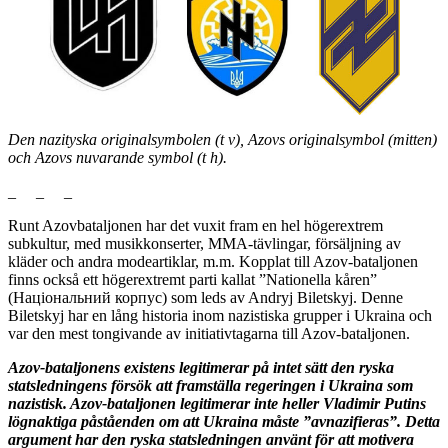
Den nazityska originalsymbolen (t v), Azovs originalsymbol (mitten)
och Azovs nuvarande symbol (t h).
_ _ _
Runt Azovbataljonen har det vuxit fram en hel högerextrem
subkultur, med musikkonserter, MMA-tävlingar, försäljning av
kläder och andra modeartiklar, m.m. Kopplat till Azov-bataljonen
finns också ett högerextremt parti kallat ”Nationella kåren”
(Національний корпус) som leds av Andryj Biletskyj. Denne
Biletskyj har en lång historia inom nazistiska grupper i Ukraina och
var den mest tongivande av initiativtagarna till Azov-bataljonen.
Azov-bataljonens existens legitimerar på intet sätt den ryska
statsledningens försök att framställa regeringen i Ukraina som
nazistisk. Azov-bataljonen legitimerar inte heller Vladimir Putins
lögnaktiga påståenden om att Ukraina måste ”avnazifieras”. Detta
argument har den ryska statsledningen använt för att motivera