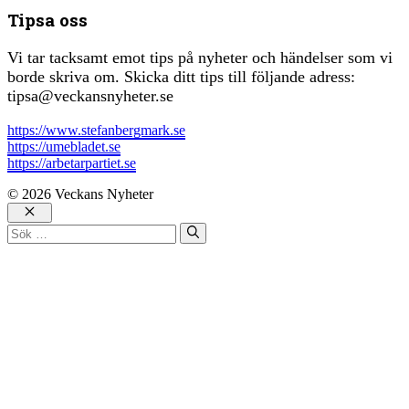
Tipsa oss
Vi tar tacksamt emot tips på nyheter och händelser som vi
borde skriva om. Skicka ditt tips till följande adress:
tipsa@veckansnyheter.se
https://www.stefanbergmark.se
https://umebladet.se
https://arbetarpartiet.se
© 2026 Veckans Nyheter
Stäng
Sök
efter: