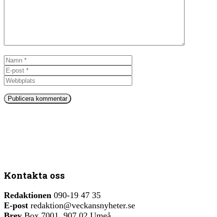
Namn
E-
post
Webbplats
Kontakta oss
Redaktionen
090-19 47 35
E-post
redaktion@veckansnyheter.se
Brev
Box 7001, 907 02 Umeå