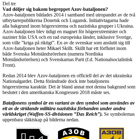
Del tre
Vad döljer sig bakom begreppet Azov-bataljonen?
Azov-bataljonen bildades 2014 i samband med utropandet av de två
utbrytarrepublikerna Donetsk och Lugansk. Initiativtagarna hade
alla bakgrund inom högerextrema och nazistiska grupper i Ukraina.
Azov-bataljonen blev tidigt en magnet för högerextremister och
nazister från USA och en rad europeiska länder, inklusive Sverige,
som ville ”kriga på riktigt”. En av de svenskar som anslutit sig till
Azov-bataljonen heter Mikael Skillt. Skillt har ett förflutet inom
både Svenska Motståndsrörelsen (numera Nordiska
Motståndsrörelsen) och Svenskarnas Parti (f.d. Nationalsocialistisk
Front).
Redan 2014 blev Azov-bataljonen en officiell del av det ukrainska
Nationalgardet. Detta förändrade dock inte bataljonens
högerextrema karaktär. Det är bland annat mot denna bakgrund som
beslutet i den amerikanska Kongressen 2018 måste ses.
Bataljonens symbol är en variant av den symbol som användes av
ett av de stridande militära nazistiska förbanden under andra
världskriget (Waffen-SS-divisionen ”Das Reich”).
Se symbolernas
uppenbara släktskap på bilderna nedan.