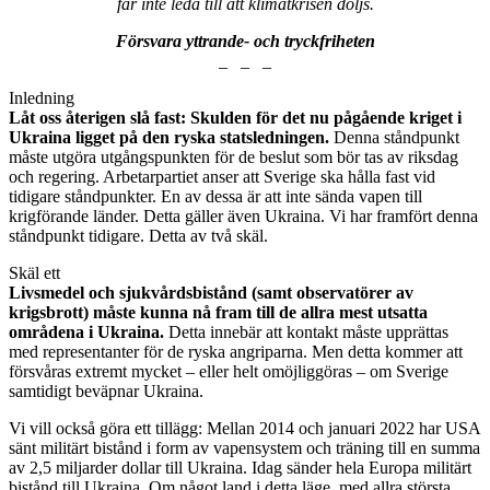
får inte leda till att klimatkrisen döljs.
Försvara yttrande- och tryckfriheten
_ _ _
Inledning
Låt oss återigen slå fast: Skulden för det nu pågående kriget i
Ukraina ligget på den ryska statsledningen.
Denna ståndpunkt
måste utgöra utgångspunkten för de beslut som bör tas av riksdag
och regering. Arbetarpartiet anser att Sverige ska hålla fast vid
tidigare ståndpunkter. En av dessa är att inte sända vapen till
krigförande länder. Detta gäller även Ukraina. Vi har framfört denna
ståndpunkt tidigare. Detta av två skäl.
Skäl ett
Livsmedel och sjukvårdsbistånd (samt observatörer av
krigsbrott) måste kunna nå fram till de allra mest utsatta
områdena i Ukraina.
Detta innebär att kontakt måste upprättas
med representanter för de ryska angriparna. Men detta kommer att
försvåras extremt mycket – eller helt omöjliggöras – om Sverige
samtidigt beväpnar Ukraina.
Vi vill också göra ett tillägg: Mellan 2014 och januari 2022 har USA
sänt militärt bistånd i form av vapensystem och träning till en summa
av 2,5 miljarder dollar till Ukraina. Idag sänder hela Europa militärt
bistånd till Ukraina. Om något land i detta läge, med allra största