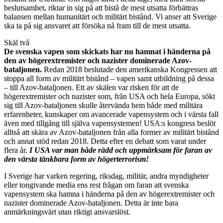
beslutsamhet, riktar in sig på att bistå de mest utsatta förbättras
balansen mellan humanitärt och militärt bistånd. Vi anser att Sverige
ska ta på sig ansvaret att försöka nå fram till de mest utsatta.
Skäl två
De svenska vapen som skickats har nu hamnat i händerna på
den av högerextremister och nazister dominerade Azov-
bataljonen.
Redan 2018 beslutade den amerikanska Kongressen att
stoppa all form av militärt bistånd – vapen samt utbildning på dessa
– till Azov-bataljonen. Ett av skälen var risken för att de
högerextremister och nazister som, från USA och hela Europa, sökt
sig till Azov-bataljonen skulle återvända hem både med militära
erfarenheter, kunskaper om avancerade vapensystem och i värsta fall
även med tillgång till själva vapensystemen! USA:s kongress beslöt
alltså att skära av Azov-bataljonen från alla former av militärt bistånd
och annat stöd redan 2018. Detta efter en debatt som varat under
flera år.
I USA var man både rädd och uppmärksam för faran av
den värsta tänkbara form av högerterrorism!
I Sverige har varken regering, riksdag, militär, andra myndigheter
eller tongivande media ens rest frågan om faran att svenska
vapensystem ska hamna i händerna på den av högerextremister och
nazister dominerade Azov-bataljonen. Detta är inte bara
anmärkningsvärt utan riktigt ansvarslöst.