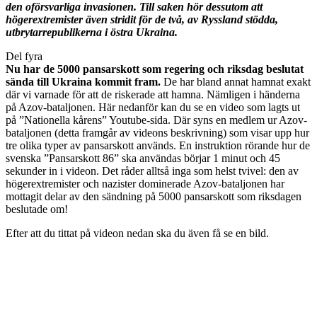
den oförsvarliga invasionen. Till saken hör dessutom att
högerextremister även stridit för de två, av Ryssland stödda,
utbrytarrepublikerna i östra Ukraina.
Del fyra
Nu har de 5000 pansarskott som regering och riksdag beslutat
sända till Ukraina kommit fram.
De har bland annat hamnat exakt
där vi varnade för att de riskerade att hamna. Nämligen i händerna
på Azov-bataljonen. Här nedanför kan du se en video som lagts ut
på ”Nationella kårens” Youtube-sida. Där syns en medlem ur Azov-
bataljonen (detta framgår av videons beskrivning) som visar upp hur
tre olika typer av pansarskott används. En instruktion rörande hur de
svenska ”Pansarskott 86” ska användas börjar 1 minut och 45
sekunder in i videon. Det råder alltså inga som helst tvivel: den av
högerextremister och nazister dominerade Azov-bataljonen har
mottagit delar av den sändning på 5000 pansarskott som riksdagen
beslutade om!
Efter att du tittat på videon nedan ska du även få se en bild.