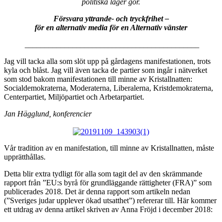
politiska läger gör.
Försvara yttrande- och tryckfrihet –
för en alternativ media för en Alternativ vänster
____________________________________________
Jag vill tacka alla som slöt upp på gårdagens manifestationen, trots
kyla och blåst. Jag vill även tacka de partier som ingår i nätverket
som stod bakom manifestationen till minne av Kristallnatten:
Socialdemokraterna, Moderaterna, Liberalerna, Kristdemokraterna,
Centerpartiet, Miljöpartiet och Arbetarpartiet.
Jan Hägglund, konferencier
Vår tradition av en manifestation, till minne av Kristallnatten, måste
upprätthållas.
Detta blir extra tydligt för alla som tagit del av den skrämmande
rapport från ”EU:s byrå för grundläggande rättigheter (FRA)” som
publicerades 2018. Det är denna rapport som artikeln nedan
(”Sveriges judar upplever ökad utsatthet”) refererar till. Här kommer
ett utdrag av denna artikel skriven av Anna Fröjd i december 2018: