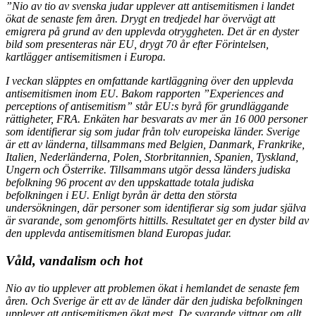
”Nio av tio av svenska judar upplever att antisemitismen i landet
ökat de senaste fem åren. Drygt en tredjedel har övervägt att
emigrera på grund av den upplevda otryggheten. Det är en dyster
bild som presenteras när EU, drygt 70 år efter Förintelsen,
kartlägger antisemitismen i Europa.
I veckan släpptes en omfattande kartläggning över den upplevda
antisemitismen inom EU. Bakom rapporten ”Experiences and
perceptions of antisemitism” står EU:s byrå för grundläggande
rättigheter, FRA. Enkäten har besvarats av mer än 16 000 personer
som identifierar sig som judar från tolv europeiska länder. Sverige
är ett av länderna, tillsammans med Belgien, Danmark, Frankrike,
Italien, Nederländerna, Polen, Storbritannien, Spanien, Tyskland,
Ungern och Österrike. Tillsammans utgör dessa länders judiska
befolkning 96 procent av den uppskattade totala judiska
befolkningen i EU. Enligt byrån är detta den största
undersökningen, där personer som identifierar sig som judar själva
är svarande, som genomförts hittills. Resultatet ger en dyster bild av
den upplevda antisemitismen bland Europas judar.
Våld, vandalism och hot
Nio av tio upplever att problemen ökat i hemlandet de senaste fem
åren. Och Sverige är ett av de länder där den judiska befolkningen
upplever att antisemitismen ökat mest. De svarande vittnar om allt