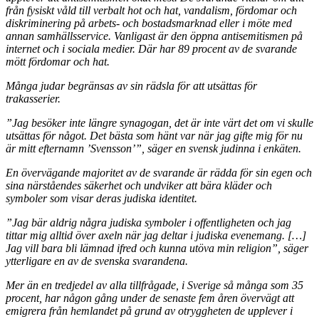
från fysiskt våld till verbalt hot och hat, vandalism, fördomar och
diskriminering på arbets- och bostadsmarknad eller i möte med
annan samhällsservice. Vanligast är den öppna antisemitismen på
internet och i sociala medier. Där har 89 procent av de svarande
mött fördomar och hat.
Många judar begränsas av sin rädsla för att utsättas för
trakasserier.
”Jag besöker inte längre synagogan, det är inte värt det om vi skulle
utsättas för något. Det bästa som hänt var när jag gifte mig för nu
är mitt efternamn ’Svensson’”, säger en svensk judinna i enkäten.
En övervägande majoritet av de svarande är rädda för sin egen och
sina närståendes säkerhet och undviker att bära kläder och
symboler som visar deras judiska identitet.
”Jag bär aldrig några judiska symboler i offentligheten och jag
tittar mig alltid över axeln när jag deltar i judiska evenemang. […]
Jag vill bara bli lämnad ifred och kunna utöva min religion”, säger
ytterligare en av de svenska svarandena.
Mer än en tredjedel av alla tillfrågade, i Sverige så många som 35
procent, har någon gång under de senaste fem åren övervägt att
emigrera från hemlandet på grund av otryggheten de upplever i