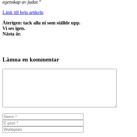
egenskap av judar.”
Länk till hela artikeln
Återigen: tack alla ni som ställde upp.
Vi ses igen.
Nästa år.
Lämna en kommentar
Kommentar
Namn
E-
post
Webbplats