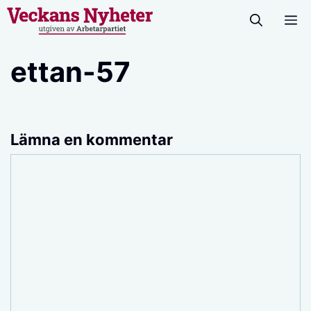
Hoppa
M
till
innehåll
ettan-57
Lämna en kommentar
Kommentar