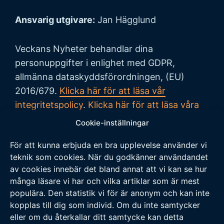
Ansvarig utgivare:
Jan Hägglund
Veckans Nyheter behandlar dina
personuppgifter i enlighet med GDPR,
allmänna dataskyddsförordningen, (EU)
2016/679.
Klicka här för att läsa vår
integritetspolicy
.
Klicka här för att läsa våra
allmänna villkor vid köp
.
Cookie-inställningar
För att kunna erbjuda en bra upplevelse använder vi
Tipsa oss
teknik som cookies. När du godkänner användandet
av cookies innebär det bland annat att vi kan se hur
Vi tar tacksamt emot tips på nyheter och
många läsare vi har och vilka artiklar som är mest
populära. Den statistik vi för är anonym och kan inte
händelser som vi borde skriva om. Skicka ditt
kopplas till dig som individ. Om du inte samtycker
tips till följande adress:
eller om du återkallar ditt samtycke kan detta
tipsa@veckansnyheter.se