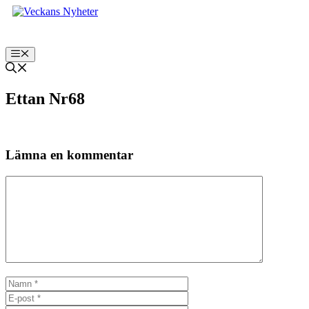
Hoppa
till
innehåll
Meny
Ettan Nr68
Lämna en kommentar
Kommentar
Namn
E-
post
Webbplats