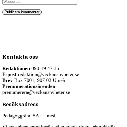
Kontakta oss
Redaktionen
090-19 47 35
E-post
redaktion@veckansnyheter.se
Brev
Box 7001, 907 02 Umeå
Prenumerationsärenden
prenumerera@veckansnyheter.se
Besöksadress
Pedagoggränd 5A i Umeå
Vi tar enbart emot besök på avtalade tider - ring därför