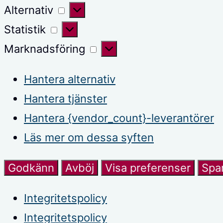
Alternativ
Alternativ
Statistik
Statistik
Marknadsföring
Marknadsföring
Hantera alternativ
Hantera tjänster
Hantera {vendor_count}-leverantörer
Läs mer om dessa syften
Godkänn
Avböj
Visa preferenser
Spar
Integritetspolicy
Integritetspolicy