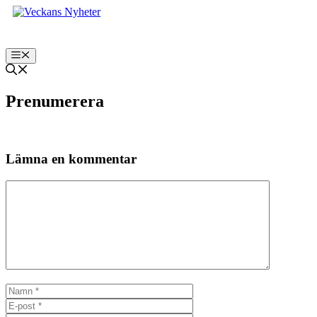
Hoppa
till
innehåll
Meny
Prenumerera
Lämna en kommentar
Kommentar
Namn
E-
post
Webbplats