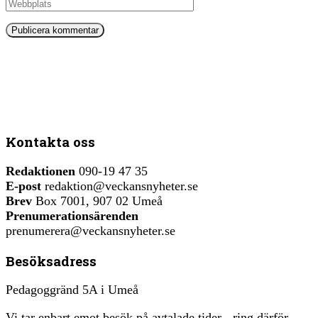
Kontakta oss
Redaktionen
090-19 47 35
E-post
redaktion@veckansnyheter.se
Brev
Box 7001, 907 02 Umeå
Prenumerationsärenden
prenumerera@veckansnyheter.se
Besöksadress
Pedagoggränd 5A i Umeå
Vi tar enbart emot besök på avtalade tider - ring därför