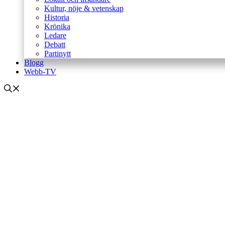
Kultur, nöje & vetenskap
Historia
Krönika
Ledare
Debatt
Partinytt
Blogg
Webb-TV
Dan Armstrong