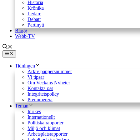
Historia
Krönika
Ledare
Debatt
Partinytt
Blogg
Webb-TV
Meny
Tidningen
Arkiv pappersnummer
Vi tipsar
Om Veckans Nyheter
Kontakta oss
Integritetspolicy
Prenumerera
Teman
Inrikes
Internationellt
Politiska rapporter
Miljö och klimat
Arbetsplatsrapporter
Lokalt och insändare