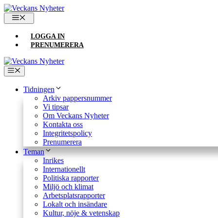
Hoppa
till
MENY
innehåll
LOGGA IN
PRENUMERERA
Meny
Tidningen
Arkiv pappersnummer
Vi tipsar
Om Veckans Nyheter
Kontakta oss
Integritetspolicy
Prenumerera
Teman
Inrikes
Internationellt
Politiska rapporter
Miljö och klimat
Arbetsplatsrapporter
Lokalt och insändare
Kultur, nöje & vetenskap