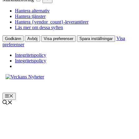
Hantera alternativ
Hantera tjänster
Hantera {vendor_count}-leverantörer
Läs mer om dessa syften
Visa
Godkänn
Avböj
Visa preferenser
Spara inställningar
preferenser
Integritetspolicy
Integritetspolicy
Hoppa
till
innehåll
Meny
Internationellt