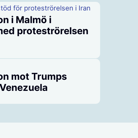
on i Malmö i
 med proteströrelsen
ion mot Trumps
 Venezuela