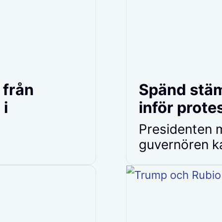
 från
Spänd stäm
 i
inför prote
Presidenten mo
guvernören ka