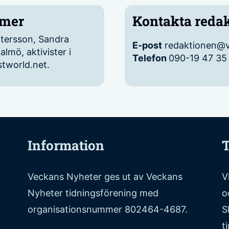
mmer
Kontakta reda
ttersson, Sandra
E-post
redaktionen@v
almö, aktivister i
Telefon
090-19 47 35
stworld.net.
Information
T
Veckans Nyheter ges ut av Veckans
V
Nyheter tidningsförening med
o
organisationsnummer 802464-4687.
S
t