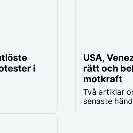
utlöste
USA, Venez
tester i
rätt och be
motkraft
Två artiklar 
senaste händ