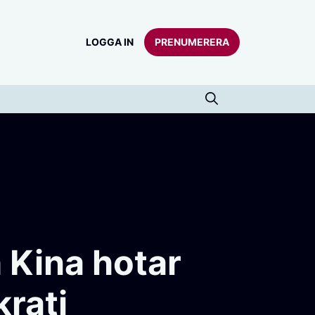
LOGGA IN
PRENUMERERA
 Kina hotar
krati