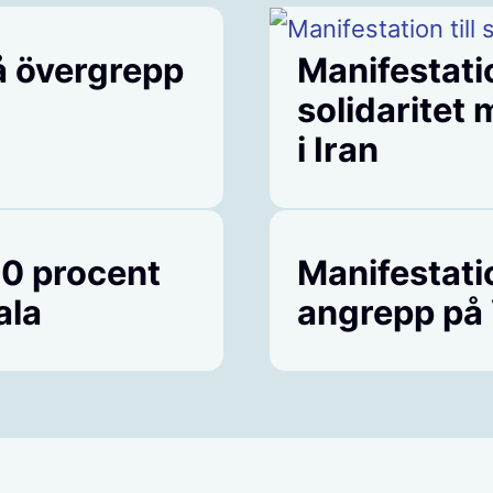
å övergrepp
Manifestati
solidaritet
i Iran
20 procent
Manifestat
ala
angrepp på