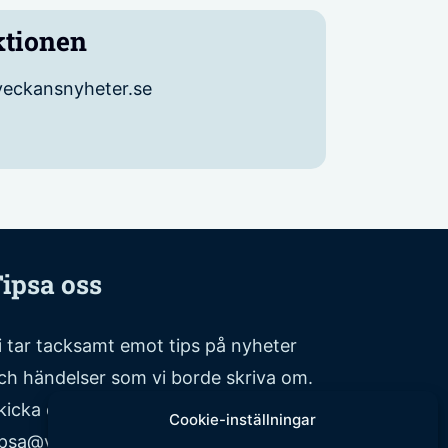
ktionen
eckansnyheter.se
ipsa oss
i tar tacksamt emot tips på nyheter
ch händelser som vi borde skriva om.
kicka ditt tips till följande adress:
Cookie-inställningar
ipsa@veckansnyheter.se