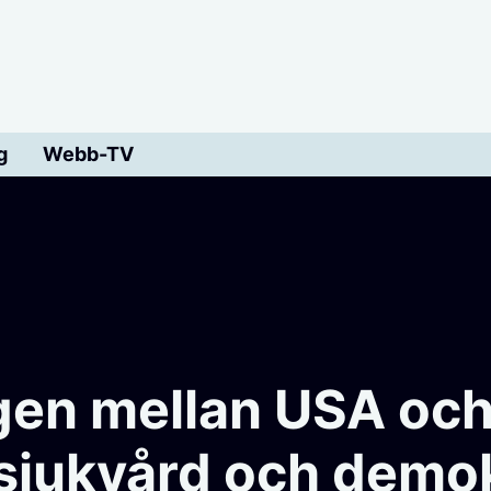
g
Webb-TV
gen mellan USA och
, sjukvård och demo