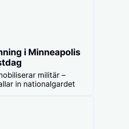
ning i Minneapolis
stdag
biliserar militär –
llar in nationalgardet