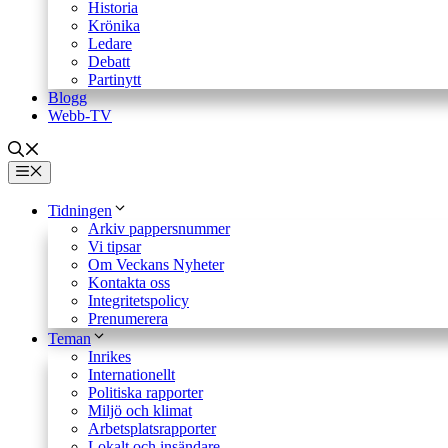
Historia
Krönika
Ledare
Debatt
Partinytt
Blogg
Webb-TV
Meny
Tidningen
Arkiv pappersnummer
Vi tipsar
Om Veckans Nyheter
Kontakta oss
Integritetspolicy
Prenumerera
Teman
Inrikes
Internationellt
Politiska rapporter
Miljö och klimat
Arbetsplatsrapporter
Lokalt och insändare