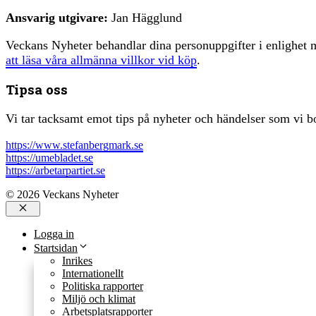
Ansvarig utgivare:
Jan Hägglund
Veckans Nyheter behandlar dina personuppgifter i enlighe
att läsa våra allmänna villkor vid köp
.
Tipsa oss
Vi tar tacksamt emot tips på nyheter och händelser som vi bo
https://www.stefanbergmark.se
https://umebladet.se
https://arbetarpartiet.se
© 2026 Veckans Nyheter
Stäng
Logga in
Startsidan
Inrikes
Internationellt
Politiska rapporter
Miljö och klimat
Arbetsplatsrapporter