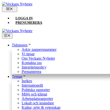
Hoppa
till
MENY
innehåll
LOGGA IN
PRENUMERERA
Meny
Tidningen
Arkiv pappersnummer
Vi tipsar
Om Veckans Nyheter
Kontakta oss
Integritetspolicy
Prenumerera
Teman
Inrikes
Internationellt
Politiska rapporter
Miljö och klimat
Arbetsplatsrapporter
Lokalt och insändare
Kultur, nöje & vetenskap