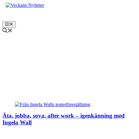
Hoppa
till
innehåll
Meny
Marie Salomonsson
Äta, jobba, sova, after work – igenkänning med
Ingela Wall