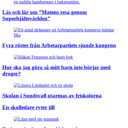
Läs och lär om ”Matens resa genom
Superhjältevärlden”
Fyra röster från Arbetarpartiets sjunde kongress
Hur ska jag göra så mitt barn inte börjar med
droger?
Skolan i Sundsvall utarmas av friskolorna
En skolledare ryter till