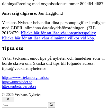
tidningsförening med organisationsnummer 802464-4687.
Ansvarig utgivare:
Jan Hägglund
Veckans Nyheter behandlar dina personuppgifter i enlighet
med GDPR, allmänna dataskyddsförordningen, (EU)
2016/679.
Klicka här för att läsa vår integritetspolicy
.
Klicka här för att läsa våra allmänna villkor vid köp
.
Tipsa oss
Vi tar tacksamt emot tips på nyheter och händelser som vi
borde skriva om. Skicka ditt tips till följande adress:
tipsa@veckansnyheter.se
https://www.stefanbergmark.se
https://umebladet.se
https://arbetarpartiet.se
© 2026 Veckans Nyheter
Stäng
Sök
efter: