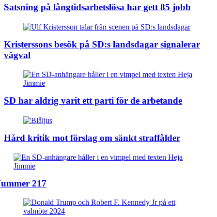
Satsning på långtidsarbetslösa har gett 85 jobb
Kristerssons besök på SD:s landsdagar signalerar
vägval
SD har aldrig varit ett parti för de arbetande
Hård kritik mot förslag om sänkt straffålder
ummer 217