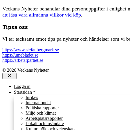
Veckans Nyheter behandlar dina personuppgifter i enlighe
att läsa våra allmänna villkor vid köp
.
Tipsa oss
Vi tar tacksamt emot tips på nyheter och händelser som vi bo
https://www.stefanbergmark.se
https://umebladet.se
https://arbetarpartiet.se
© 2026 Veckans Nyheter
Stäng
Logga in
Startsidan
Inrikes
Internationellt
Politiska rapporter
Miljö och klimat
Arbetsplatsrapporter
Lokalt och insändare
Kultur, nöje och vetenskap