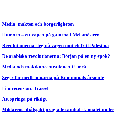
Media, makten och borgerligheten
Humorn – ett vapen på gatorna i Mellanöstern
Revolutionerna steg på vägen mot ett fritt Palestina
De arabiska revolutionerna: Början på en ny epok?
Media och maktkoncentrationen i Umeå
Seger för medlemmarna på Kommunals årsmöte
Filmrecension: Trassel
Att springa på riktigt
Militärens ubåtsjakt präglade samhällsklimatet under