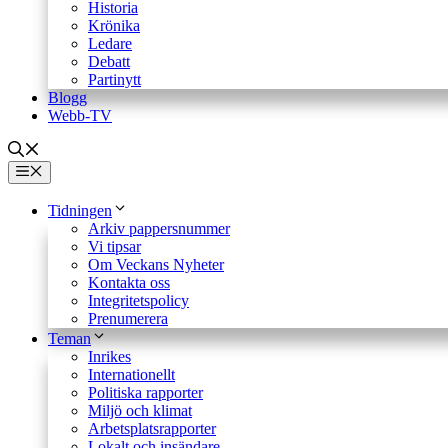
Historia
Krönika
Ledare
Debatt
Partinytt
Blogg
Webb-TV
Meny
Tidningen
Arkiv pappersnummer
Vi tipsar
Om Veckans Nyheter
Kontakta oss
Integritetspolicy
Prenumerera
Teman
Inrikes
Internationellt
Politiska rapporter
Miljö och klimat
Arbetsplatsrapporter
Lokalt och insändare