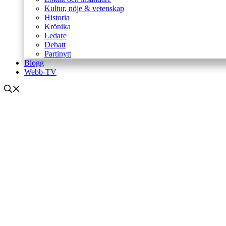
Kultur, nöje & vetenskap
Historia
Krönika
Ledare
Debatt
Partinytt
Blogg
Webb-TV
Inrikes