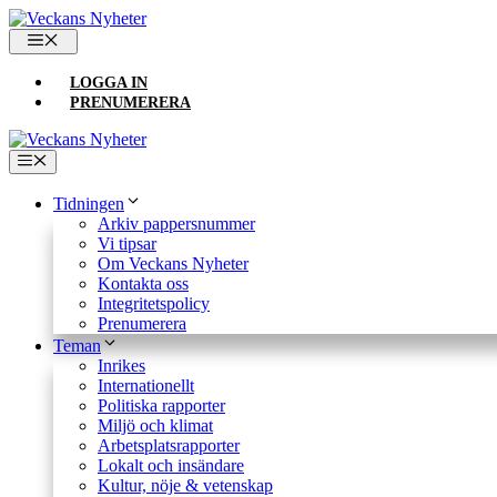
Hoppa
till
MENY
innehåll
LOGGA IN
PRENUMERERA
Meny
Tidningen
Arkiv pappersnummer
Vi tipsar
Om Veckans Nyheter
Kontakta oss
Integritetspolicy
Prenumerera
Teman
Inrikes
Internationellt
Politiska rapporter
Miljö och klimat
Arbetsplatsrapporter
Lokalt och insändare
Kultur, nöje & vetenskap