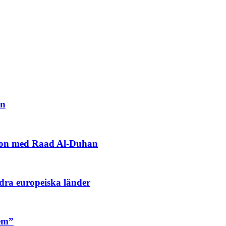
en
ation med Raad Al-Duhan
dra europeiska länder
lem”