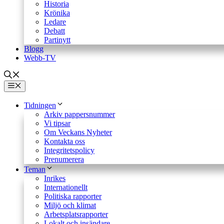
Historia
Krönika
Ledare
Debatt
Partinytt
Blogg
Webb-TV
Meny
Tidningen
Arkiv pappersnummer
Vi tipsar
Om Veckans Nyheter
Kontakta oss
Integritetspolicy
Prenumerera
Teman
Inrikes
Internationellt
Politiska rapporter
Miljö och klimat
Arbetsplatsrapporter
Lokalt och insändare