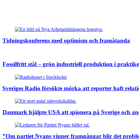
Tidningskonferens med optimism och framåtanda
Fossilfritt stål – grön industriell produktion i praktik
Sveriges Radio försökte mörka att reporter haft rel
Danmark hjälpte USA att spionera på Sverige och an
”Om partiet Nyans vinner framgångar blir det prob