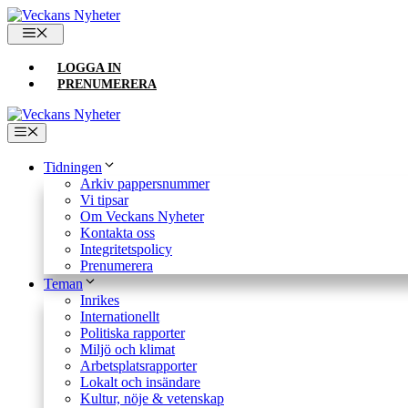
Hoppa
till
MENY
innehåll
LOGGA IN
PRENUMERERA
Meny
Tidningen
Arkiv pappersnummer
Vi tipsar
Om Veckans Nyheter
Kontakta oss
Integritetspolicy
Prenumerera
Teman
Inrikes
Internationellt
Politiska rapporter
Miljö och klimat
Arbetsplatsrapporter
Lokalt och insändare
Kultur, nöje & vetenskap