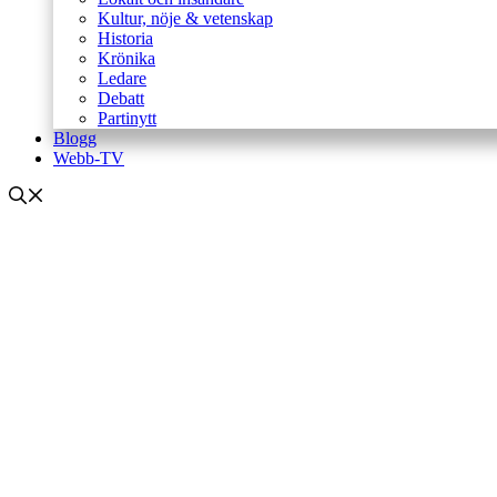
Kultur, nöje & vetenskap
Historia
Krönika
Ledare
Debatt
Partinytt
Blogg
Webb-TV
Partinytt