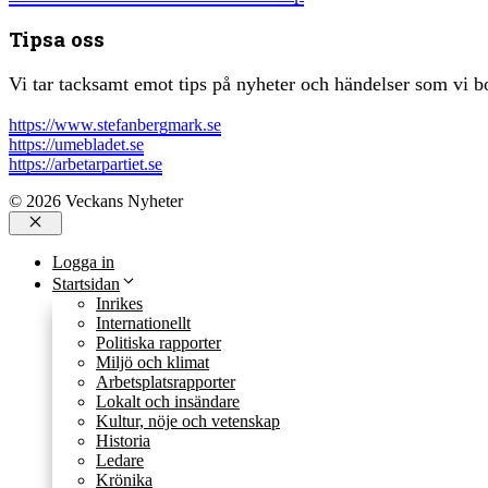
Tipsa oss
Vi tar tacksamt emot tips på nyheter och händelser som vi bo
https://www.stefanbergmark.se
https://umebladet.se
https://arbetarpartiet.se
© 2026 Veckans Nyheter
Stäng
Logga in
Startsidan
Inrikes
Internationellt
Politiska rapporter
Miljö och klimat
Arbetsplatsrapporter
Lokalt och insändare
Kultur, nöje och vetenskap
Historia
Ledare
Krönika