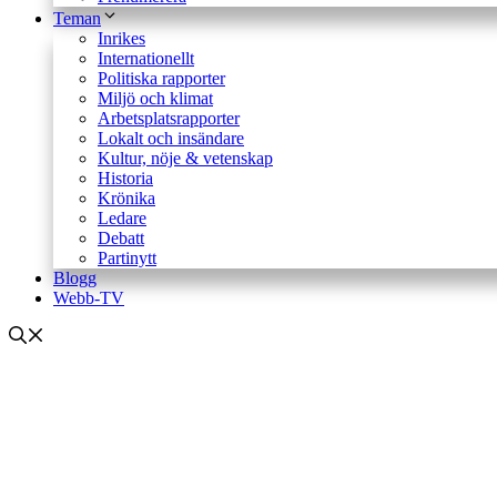
Teman
Inrikes
Internationellt
Politiska rapporter
Miljö och klimat
Arbetsplatsrapporter
Lokalt och insändare
Kultur, nöje & vetenskap
Historia
Krönika
Ledare
Debatt
Partinytt
Blogg
Webb-TV