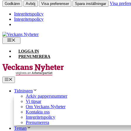
Visa prefer
Godkänn
Avböj
Visa preferenser
Spara inställningar
Integritetspolicy
Integritetspolicy
Hoppa
till
MENY
innehåll
LOGGA IN
PRENUMERERA
Meny
Tidningen
Arkiv pappersnummer
Vi tipsar
Om Veckans Nyheter
Kontakta oss
Integritetspolicy
Prenumerera
Teman