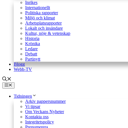
Inrikes
Internationellt
Politiska rapporter
Miljö och klimat
Arbetsplatsrapporter
Lokalt och insändare
Kultur, nöje & vetenskap
Historia
Krönika
Ledare
Debatt
Partinytt
Blogg
Webb-TV
Meny
Tidningen
Arkiv pappersnummer
Vi tipsar
Om Veckans Nyheter
Kontakta oss
Integritetspolicy
Prenumerera