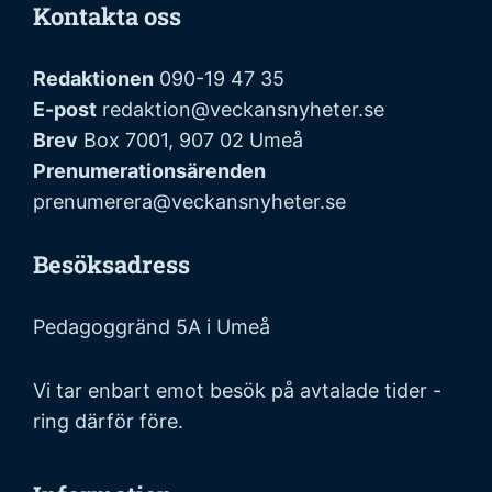
Kontakta oss
Redaktionen
090-19 47 35
E-post
redaktion@veckansnyheter.se
Brev
Box 7001, 907 02 Umeå
Prenumerationsärenden
prenumerera@veckansnyheter.se
Besöksadress
Pedagoggränd 5A i Umeå
Vi tar enbart emot besök på avtalade tider -
ring därför före.