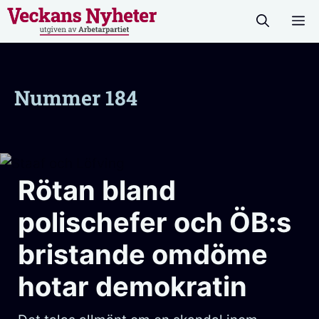
Hoppa
M
till
innehåll
Nummer 184
Rötan bland
polischefer och ÖB:s
bristande omdöme
hotar demokratin