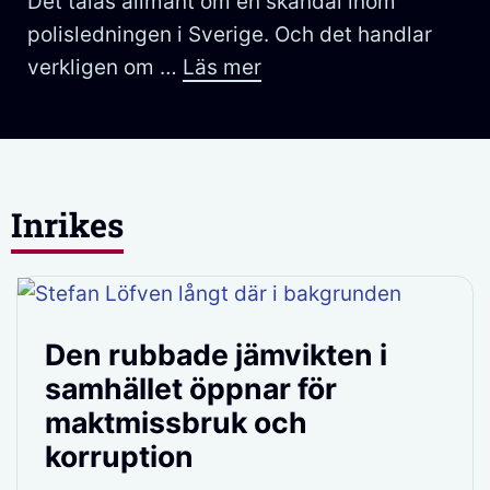
Det talas allmänt om en skandal inom
polisledningen i Sverige. Och det handlar
verkligen om …
Läs mer
Inrikes
Den rubbade jämvikten i
samhället öppnar för
maktmissbruk och
korruption