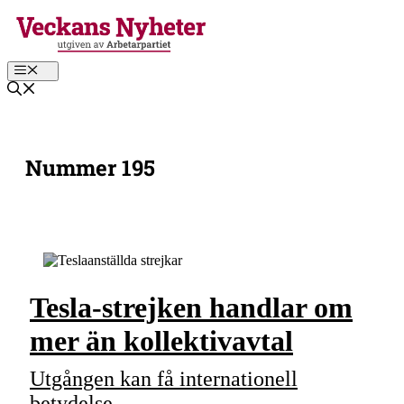
Hoppa
till
innehåll
Meny
Nummer 195
Tesla-strejken handlar om
mer än kollektivavtal
Utgången kan få internationell
betydelse