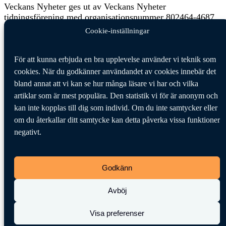
Veckans Nyheter ges ut av Veckans Nyheter
tidningsförening med organisationsnummer 802464-4687.
Cookie-inställningar
Ansvarig utgivare:
Jan Hägglund
Veckans Nyheter behandlar dina personuppgifter i enlighet
För att kunna erbjuda en bra upplevelse använder vi teknik som
med GDPR, allmänna dataskyddsförordningen, (EU)
cookies. När du godkänner användandet av cookies innebär det
2016/679.
Klicka här för att läsa vår integritetspolicy
.
bland annat att vi kan se hur många läsare vi har och vilka
Klicka här för att läsa våra allmänna villkor vid köp
.
artiklar som är mest populära. Den statistik vi för är anonym och
Tipsa oss
kan inte kopplas till dig som individ. Om du inte samtycker eller
om du återkallar ditt samtycke kan detta påverka vissa funktioner
Vi tar tacksamt emot tips på nyheter och händelser som vi
negativt.
borde skriva om. Skicka ditt tips till följande adress:
tipsa@veckansnyheter.se
Godkänn
https://www.stefanbergmark.se
https://umebladet.se
https://arbetarpartiet.se
Avböj
© 2026 Veckans Nyheter
Visa preferenser
Stäng
Sök