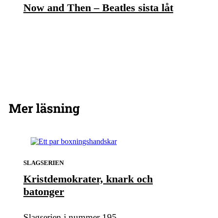
Now and Then – Beatles sista låt
Mer läsning
SLAGSERIEN
Kristdemokrater, knark och
batonger
Slagserien i nummer 195