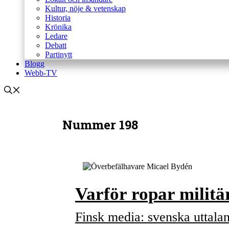
Kultur, nöje & vetenskap
Historia
Krönika
Ledare
Debatt
Partinytt
Blogg
Webb-TV
Nummer 198
Varför ropar militä
Finsk media: svenska uttala