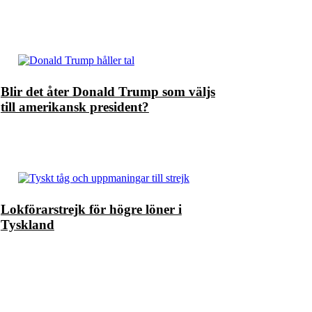
Blir det åter Donald Trump som väljs
till amerikansk president?
Lokförarstrejk för högre löner i
Tyskland