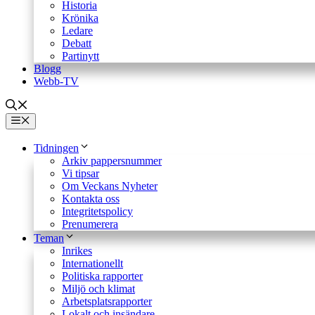
Historia
Krönika
Ledare
Debatt
Partinytt
Blogg
Webb-TV
Meny
Tidningen
Arkiv pappersnummer
Vi tipsar
Om Veckans Nyheter
Kontakta oss
Integritetspolicy
Prenumerera
Teman
Inrikes
Internationellt
Politiska rapporter
Miljö och klimat
Arbetsplatsrapporter
Lokalt och insändare