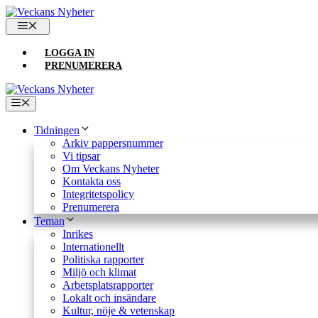
Hoppa
till
MENY
innehåll
LOGGA IN
PRENUMERERA
Meny
Tidningen
Arkiv pappersnummer
Vi tipsar
Om Veckans Nyheter
Kontakta oss
Integritetspolicy
Prenumerera
Teman
Inrikes
Internationellt
Politiska rapporter
Miljö och klimat
Arbetsplatsrapporter
Lokalt och insändare
Kultur, nöje & vetenskap