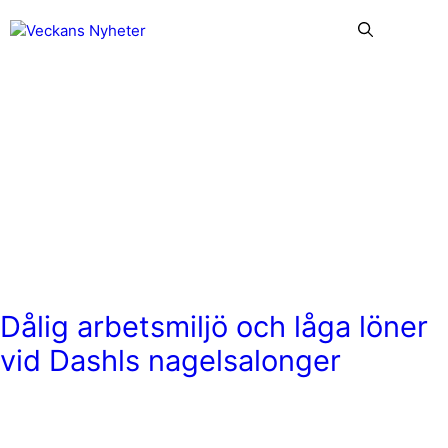
Hoppa
Me
till
innehåll
Peter Ericsson
Dålig arbetsmiljö och låga löner
vid Dashls nagelsalonger