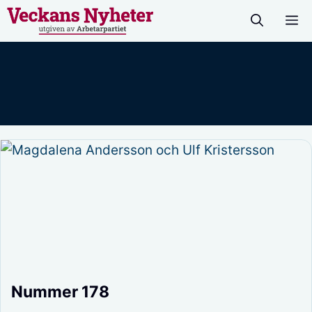
Hoppa
M
till
innehåll
Nummer 178