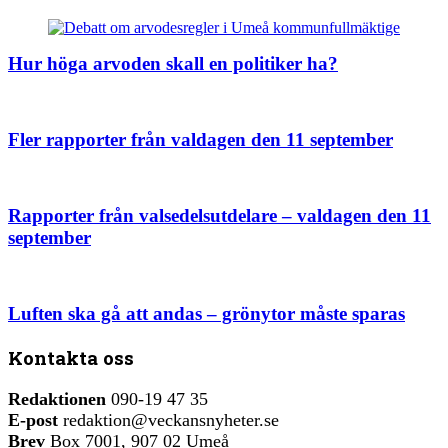
Hur höga arvoden skall en politiker ha?
Fler rapporter från valdagen den 11 september
Rapporter från valsedelsutdelare – valdagen den 11
september
Luften ska gå att andas – grönytor måste sparas
Kontakta oss
Redaktionen
090-19 47 35
E-post
redaktion@veckansnyheter.se
Brev
Box 7001, 907 02 Umeå