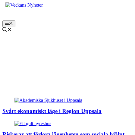
Hoppa
till
innehåll
Meny
Uppsala
Svårt ekonomiskt läge i Region Uppsala
Riskerar att förlora lägenheten som sociala hjälpt