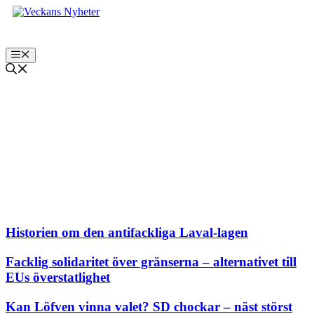
Hoppa
till
innehåll
Meny
Inrikes
Historien om den antifackliga Laval-lagen
Facklig solidaritet över gränserna – alternativet till
EUs överstatlighet
Kan Löfven vinna valet? SD chockar – näst störst