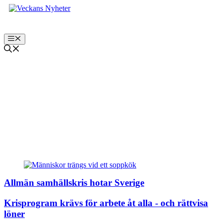
Hoppa
till
innehåll
Meny
Inrikes
Allmän samhällskris hotar Sverige
Krisprogram krävs för arbete åt alla - och rättvisa
löner