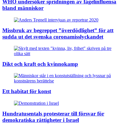
WHO undersöker spridningen av fågelinfluensa
bland människor
Missbruk av begreppet ”överdödlighet” för att
sudda ut det svenska coronamisslyckandet
Dikt och kraft och kvinnokamp
Ett habitat för konst
Hundratusentals protesterar till försvar för
demokratiska rättigheter i Israel